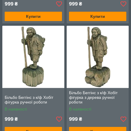
999
999
₴
₴
Купити
Купити
Більбо Беггінс з к/ф Хобіт
Більбо Беггінс з к/ф Хобіт
фігурка з дерева ручної
фігурка ручної роботи
роботи
В наявності
В наявності
999
999
₴
₴