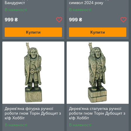
Бандурист
символ 2024 року
В наявності
В наявності
999
999
₴
₴
Купити
Купити
Дерев'яна фігурка ручної
Дерев'яна статуетка ручної
роботи гном Торін Дубощит з
роботи гном Торін Дубощит з
к/ф Хоббіт
к/ф Хоббіт
В наявності
В наявності