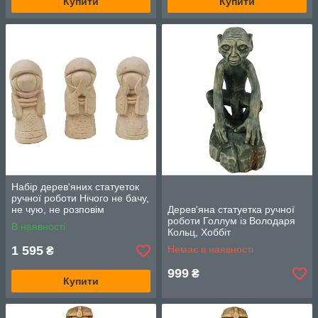
Купити
Купити
Набір дерев'яних статуеток
ручної роботи Нічого не бачу,
не чую, не розповім
Дерев'яна статуетка ручної
роботи Голлум із Володаря
В наявності
Кольц, Хоббіт
1 595
Немає в наявності
₴
999
₴
Купити