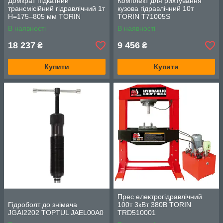
Домкрат підкатний
Комплект для рихтування
трансмісійний гідравлічний 1т
кузова гідравлічний 10т
H=175–805 мм TORIN
TORIN T71005S
TRTL0702-1
В наявності
В наявності
18 237
9 456
₴
₴
Купити
Купити
Прес електрогідравлічний
Гідроболт до знімача
100т 3кВт 380В TORIN
JGAI2202 TOPTUL JAEL00A0
TRD510001