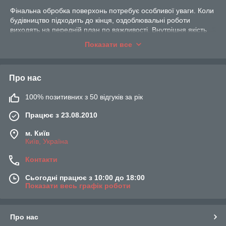
Фінальна обробка поверхонь потребує особливої уваги. Коли
будівництво підходить до кінця, оздоблювальні роботи
виходять на передній план по важливості. Внутрішня якість
робіт важливо, як і раніше. Однак клієнт і споживач побачить
Показати все
лицьову сторону.
Не даремно існує вислів «покажіть товар обличчям». Рівень
проведення опоряджувальних робіт як раз і є тим самим
Про нас
обличчям. І від їх якості залежить привабливість приміщення.
Причому неважливо навіть призначення – житлова це
100% позитивних з 50 відгуків за рік
нерухомість чи ні. Квартира, склад, цех, офіс або бібліотека –
якщо поверхні оформлені та зроблені на совість, всі питання
Працює з 23.08.2010
за якістю знімаються.
м. Київ
Гладкість і рівність поверхневих шарів забезпечують
Київ, Україна
будівельним правилом. Правило будівельне
використовується для:
Контакти
Перевірки вертикальності стін після оздоблювальних
робіт;
Сьогодні працює з 10:00 до 18:00
Показати весь графік роботи
Формування укосів;
Укладання маяків і направляючих профілів;
Про нас
Нанесення розмітки на робочі поверхні при чорнової