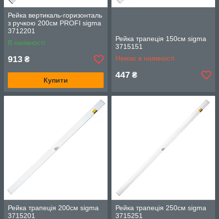
Рейка вертикаль-горизонталь
з ручкою 200см PROFI sigma
3712201
Рейка трапеція 150см sigma
В наявності
3715151
913
Немає в наявності
₴
447
₴
Купити
Рейка трапеція 200см sigma
Рейка трапеція 250см sigma
3715201
3715251