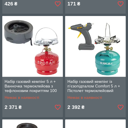
426
171
₴
₴
Набір газовий кемпінг 5 л +
Набір газовий кемпінг із
Ванночка термоклейова з
п'єзопідпалом Comfort 5 л +
тефлоновим покриттям 100
Пістолет термоклейовий
Вт SIGMA (29032112)
автономний Ø 8 мм 8 Вт/6В
Немає в наявності
Немає в наявності
SIGMA
2 371
2 392
₴
₴