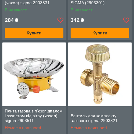
(чохол) sigma 2903531
SIGMA (2903301)
В наявності
В наявності
284
342
₴
₴
Купити
Купити
Плита газова з п'єзопідпалом
і захистом від вітру (чохол)
Вентиль для комплекту
sigma 2903511
газового sigma 2903321
Немає в наявності
Немає в наявності