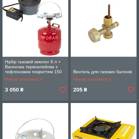
Набір газовий кемпінг 8 л +
Ванночка термоклейова з
тефлоновим покриттям 150
Вентиль для газових балонів
Вт SIGMA (29032212)
Немає в наявності
Немає в наявності
3 050
205
₴
₴