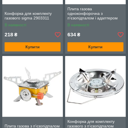
Плита газова
Конфорка для комплекту
одноконфорочна з
газового sigma 2903311
п'єзопідпалом і адаптером
(кейс) sigma 2903431
В наявності
В наявності
218
634
₴
₴
Купити
Купити
Конфорка для комплекту
Плита газова з п'єзопідпалом
газового з п'єзопідпалом