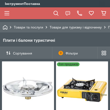
ІнструментПоставка
Товари та послуги
Товари для туризму і відпочинку
П
Плити і балони туристичні
Сортування
0
Фільтри
Топ продажів