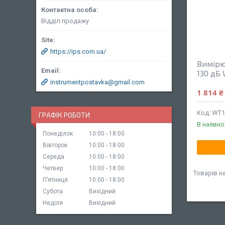
Відділ продажу
https://ips.com.ua/
Вимірю
130 дБ
instrumentpostavka@gmail.com
1 814 ₴
WT1
ГРАФІК РОБОТИ
В наявно
Понеділок
10:00
18:00
Вівторок
10:00
18:00
Середа
10:00
18:00
Четвер
10:00
18:00
Пʼятниця
10:00
18:00
Субота
Вихідний
Неділя
Вихідний