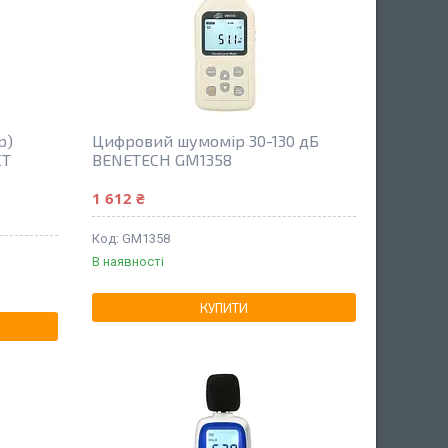
р)
Цифровий шумомір 30-130 дБ
CT
BENETECH GM1358
1 612 ₴
GM1358
В наявності
КУПИТИ