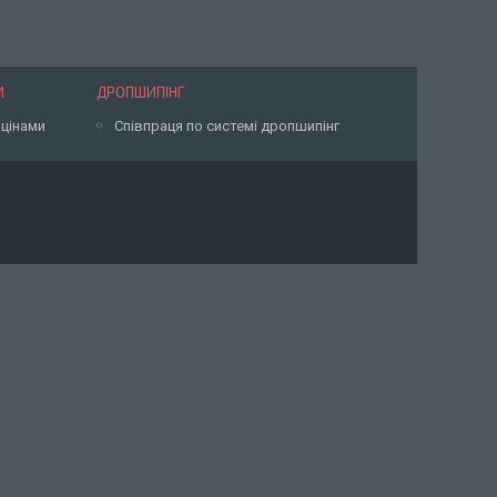
И
ДРОПШИПІНГ
 цінами
Співпраця по системі дропшипінг