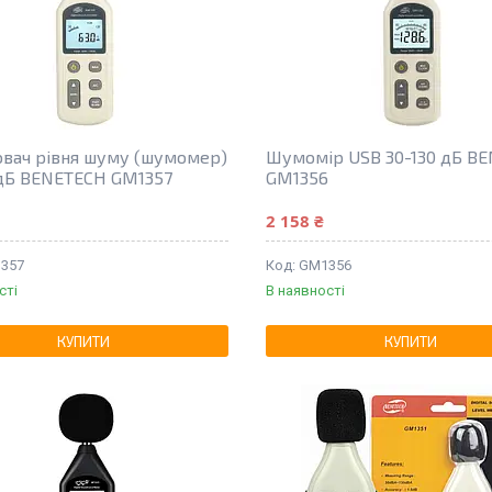
вач рівня шуму (шумомер)
Шумомір USB 30-130 дБ B
 дБ BENETECH GM1357
GM1356
2 158 ₴
357
GM1356
сті
В наявності
КУПИТИ
КУПИТИ