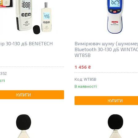
р 30-130 дБ BENETECH
Вимірювач шуму (шумоме
2
Bluetooth 30-130 дБ WINTA
WT85B
1 456 ₴
352
WT85B
сті
В наявності
КУПИТИ
КУПИТИ