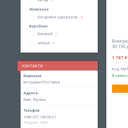
Китай
8
Живлення
Батарейки одноразові
8
Виробник
Benetech
5
Вимірю
wintact
3
30-130
1 787 ₴
КОНТАКТИ
GM1
В наявно
ІнструментПоставка
Київ, Україна
+380 (97) 100-05-21
Telegram, Viber