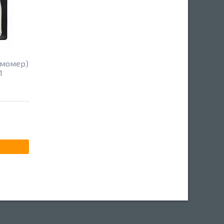
умомер)
1