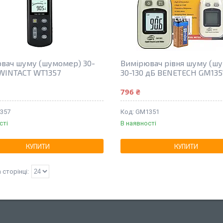
вач шуму (шумомер) 30-
Вимірювач рівня шуму (ш
 WINTACT WT1357
30-130 дБ BENETECH GM135
796 ₴
357
GM1351
сті
В наявності
КУПИТИ
КУПИТИ