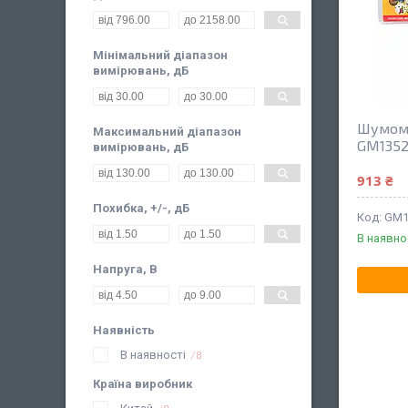
Мінімальний діапазон
вимірювань, дБ
Шумомі
Максимальний діапазон
GM135
вимірювань, дБ
913 ₴
Похибка, +/-, дБ
GM1
В наявно
Напруга, В
Наявність
В наявності
8
Країна виробник