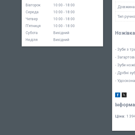
Вівторок
10:00
18:00
Довжина 
Середа
10:00
18:00
Тип ручно
Четвер
10:00
18:00
Пʼятниця
10:00
18:00
Ножівка 
Субота
Вихідний
Неділя
Вихідний
- Зуби з т
- Загартов
- Зуби нож
- Дрібні з
- Удоскон
Інформа
Ціна:
1 394