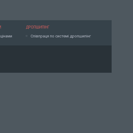
И
ДРОПШИПІНГ
 цінами
Співпраця по системі дропшипінг