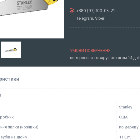
+380 (97) 100-05-21
Telegram, Viber
повернення товару протягом 14 дн
ристики
І
к
Stanley
иробник
США
ння пилки (ножівки)
по дереву
 зубів на дюйм
11 шт.