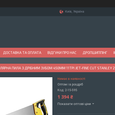
Київ, Україна
ДОСТАВКА ТА ОПЛАТА
ВІДГУКИ ПРО НАС
ДРОПШИППІНГ
ЛЯРНА ПИЛА З ДРІБНИМ ЗУБОМ 450ММ 11TPI JET-FINE CUT STANLEY 2
Немає в наявності
Оптом і в роздріб
Код:
2-15-595
1 394 ₴
Показати оптові ціни