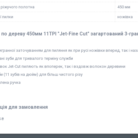
ріжучого полотна
450 мм
ї пилки
ножівка
по дереву 450мм 11TPI "Jet-Fine Cut" загартований 3-гр
ригранної заточуванням для пиляння як при русі ножівки вперед, так і наз
ані зуби для тривалого терміну служби
івок Jet-Cut пиляють як впоперек, так і вздовж волокон деревини
уби (11 зубів на дюйм) для більш чистого різу
алена ручка
ція для замовлення
 ₴