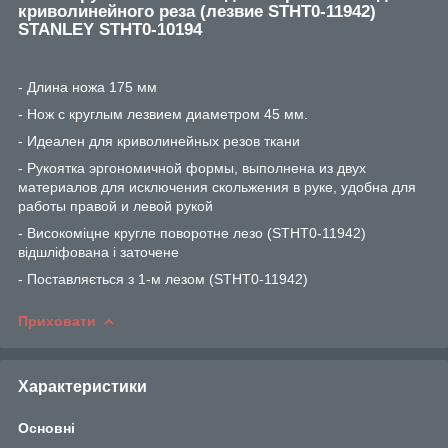
криволинейного реза (лезвие STHT0-11942)
STANLEY STHT0-10194
- Длина ножа 175 мм
- Нож с круглым лезвием диаметром 45 мм.
- Идеален для криволинейных резов ткани
- Рукоятка эргономичной формы, выполнена из двух
материалов для исключения скольжения в руке, удобна для
работы правой и левой рукой
- Високоміцне кругле поворотне лезо (STHT0-11942)
відшліфована і заточене
- Поставляється з 1-м лезом (STHT0-11942)
Приховати
Характеристики
Основні