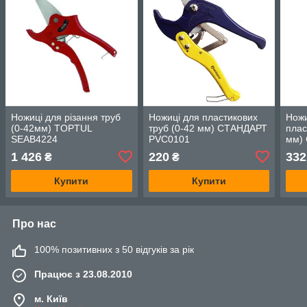
Ножиці для різання труб
Ножиці для пластикових
Ножи
(0-42мм) TOPTUL
труб (0-42 мм) СТАНДАРТ
плас
SEAB4224
PVC0101
мм)
1 426
220
332
₴
₴
Купити
Купити
Про нас
100% позитивних з 50 відгуків за рік
Працює з 23.08.2010
м. Київ