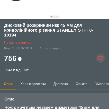
Дисковий розкрійний ніж 45 мм для
криволінійного різання STANLEY STHT0-
10194
Немає в наявності
Код: STHT0-10194
Опт і роздріб
756
₴
643 ₴
від 2 шт.
Опис
Характеристики
Доставка
Оплата
Умови п
Опис
Нож с круглым лезвием диаметром 45 мм для