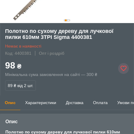
Полотно по сухому дереву для лучкової
пилки 610мм 3TPI Sigma 4400381
Немає в наявності
Код: 4400381
Опт і роздріб
98
₴
Мінімальна сума замовлення на сайті — 300 ₴
89 ₴
від 2 шт.
Опис
Характеристики
Доставка
Оплата
Умови п
Опис
Полотно по сухому дереву для лучкової пилки 610мм