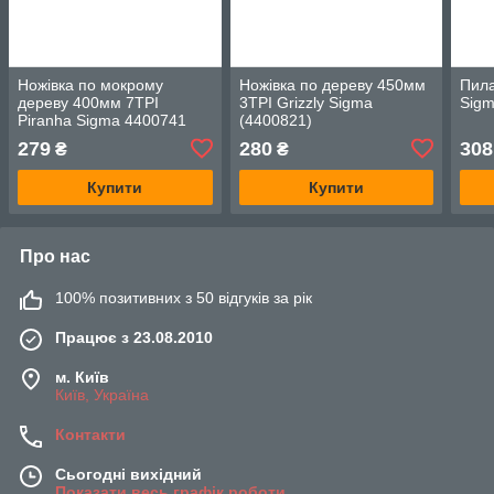
Ножівка по мокрому
Ножівка по дереву 450мм
Пила
дереву 400мм 7TPI
3TPI Grizzly Sigma
Sig
Piranha Sigma 4400741
(4400821)
279
280
308
₴
₴
Купити
Купити
Про нас
100% позитивних з 50 відгуків за рік
Працює з 23.08.2010
м. Київ
Київ, Україна
Контакти
Сьогодні вихідний
Показати весь графік роботи