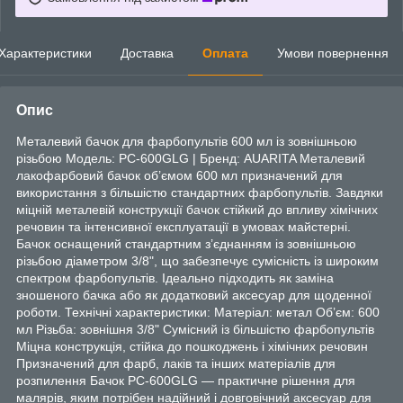
Характеристики
Доставка
Оплата
Умови повернення
Опис
Металевий бачок для фарбопультів 600 мл із зовнішньою
різьбою Модель: PC-600GLG | Бренд: AUARITA Металевий
лакофарбовий бачок об’ємом 600 мл призначений для
використання з більшістю стандартних фарбопультів. Завдяки
міцній металевій конструкції бачок стійкий до впливу хімічних
речовин та інтенсивної експлуатації в умовах майстерні.
Бачок оснащений стандартним з’єднанням із зовнішньою
різьбою діаметром 3/8", що забезпечує сумісність із широким
спектром фарбопультів. Ідеально підходить як заміна
зношеного бачка або як додатковий аксесуар для щоденної
роботи. Технічні характеристики: Матеріал: метал Об’єм: 600
мл Різьба: зовнішня 3/8" Сумісний із більшістю фарбопультів
Міцна конструкція, стійка до пошкоджень і хімічних речовин
Призначений для фарб, лаків та інших матеріалів для
розпилення Бачок PC-600GLG — практичне рішення для
малярів, яким потрібен надійний і довговічний аксесуар для