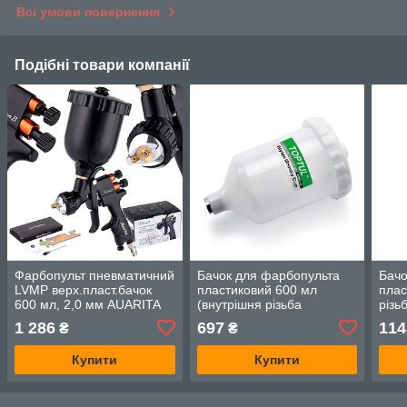
Всі умови повернення
Подібні товари компанії
Фарбопульт пневматичний
Бачок для фарбопульта
Бачо
LVMP верх.пласт.бачок
пластиковий 600 мл
плас
600 мл, 2,0 мм AUARITA
(внутрішня різьба
різь
LION-B-2.0LM
M16*1.5) TOPTUL
PC-
1 286
697
114
₴
₴
KALN0160
Купити
Купити