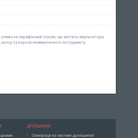
олива на парафіновій основі, що містить емульгатори,
д зносу та корозії пневматичного інструменту.
И
ДРОПШИПІНГ
 цінами
Співпраця по системі дропшипінг