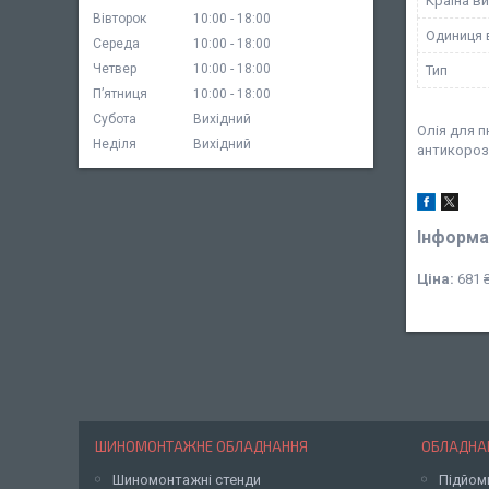
Країна в
Вівторок
10:00
18:00
Одиниця 
Середа
10:00
18:00
Четвер
10:00
18:00
Тип
Пʼятниця
10:00
18:00
Субота
Вихідний
Олія для 
Неділя
Вихідний
антикорозі
Інформа
Ціна:
681 
ШИНОМОНТАЖНЕ ОБЛАДНАННЯ
ОБЛАДНАН
Шиномонтажні стенди
Підйом