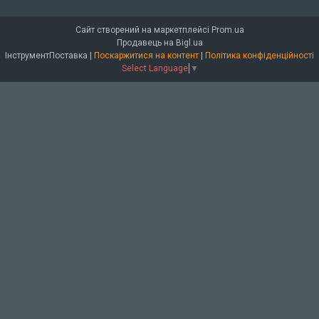
Сайт створений на маркетплейсі
Prom.ua
Продавець на Bigl.ua
ІнструментПоставка |
Поскаржитися на контент
|
Політика конфіденційності
Select Language
▼