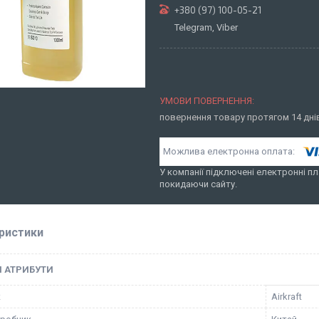
+380 (97) 100-05-21
Telegram, Viber
повернення товару протягом 14 дн
У компанії підключені електронні пл
покидаючи сайту.
ристики
І АТРИБУТИ
к
Airkraft