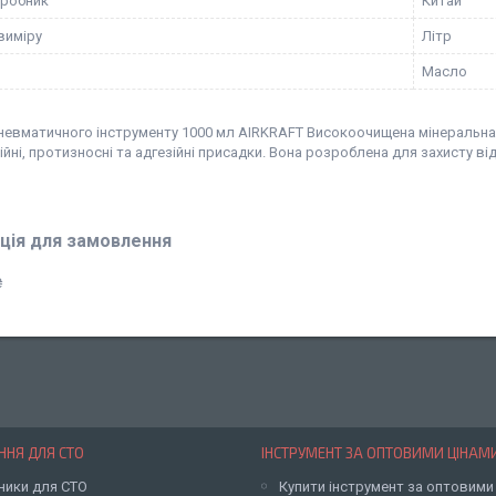
иробник
Китай
виміру
Літр
Масло
пневматичного інструменту 1000 мл AIRKRAFT Високоочищена мінеральна 
йні, протизносні та адгезійні присадки. Вона розроблена для захисту ві
ція для замовлення
₴
НЯ ДЛЯ СТО
ІНСТРУМЕНТ ЗА ОПТОВИМИ ЦІНАМ
ники для СТО
Купити інструмент за оптовими