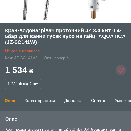
Кран-водонагрівач проточний JZ 3.0 кВт 0,4-
5бар для ванни гусак вухо на гайці AQUATICA
(JZ-6C141W)
Немає в наявності
Код: JZ-6C141W
Опт і роздріб
1 534
₴
1 381 ₴
від 2 шт.
Опис
Характеристики
Доставка
Оплата
Умови п
Опис
Кран-водонагрівач проточний JZ 3.0 кВт 0,4-5бар для ванни