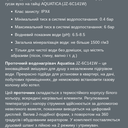
гусак вухо на гайці AQUATICA (JZ-6C141W)
Клас захисту: IPX4
Мінімальний тиск в системі водопостачання: 0.4 бар
Максимальний тиск в системі водопостачання: 6 бар
Водневий показник води (pH): 6.5-8.5
Загальна мінералізація води: не більше 1500 г/м3
Тільки для чистої води без домішок, що містять
абразиви (пісок, глину, вапно і т. д.)
Проточний водонагрівач Aquatica
JZ-6C141W – це
інноваційний змішувач для душу з незалежним підігрівом
води. Прекрасно підійде для установки в квартирі, на дачі,
побутових приміщеннях, де неможливо встановити газову
колонку або котел.
Цей
проточник
складається з термостійкого корпусу білого
кольору, всередині нагрівальні елементи. Регулювання
температури і напору струменя здійснюється за допомогою
невеликого важеля, показники виводяться на цифровий
дисплей. Вилив J-подібної форми, з поворотом на 360
градусів і вбудованим аератором. У комплекті поставляється
душовий шланг з лійкою на 2 режиму і утримувач.