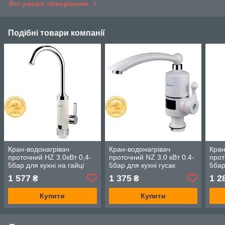
Всі умови повернення
Подібні товари компанії
Кран-водонагрівач
Кран-водонагрівач
Кран
проточний HZ 3.0кВт 0,4-
проточний NZ 3.0 кВт 0.4-
прот
5бар для кухні на гайці
5бар для кухні гусак
5бар
(W) AQUATICA (HZ-
прямий на гайці з
гофр
1 577
1 375
1 2
₴
₴
6B143W)
дисплеєм AQUATICA
AQU
Купити
Купити