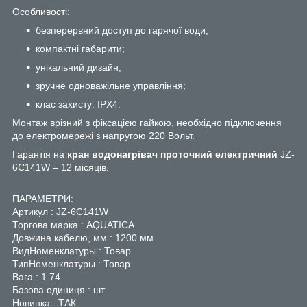
Особливості:
безперервний доступ до гарячої води;
компактні габарити;
унікальний дизайн;
зручне одноважільне управління;
клас захисту: IPX4.
Монтаж врізний з фіксацією гайкою, необхідно підключення
до електромережі з напругою 220 Вольт.
Гарантія на
кран водонагрівач проточний електричний
JZ-
6C141W – 12 місяців.
ПАРАМЕТРИ:
Артикул : JZ-6C141W
Торгова марка : AQUATICA
Довжина кабелю, мм : 1200 мм
ВидНоменклатуры : Товар
ТипНоменклатуры : Товар
Вага : 1.74
Базова одиниця : шт
Новинка : ТАК