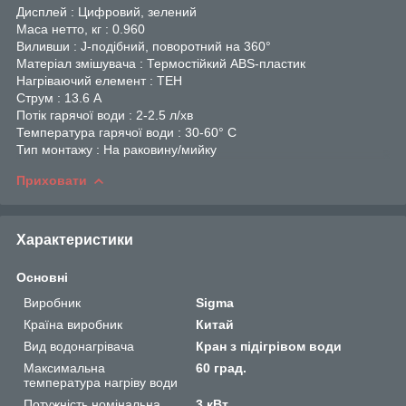
Дисплей : Цифровий, зелений
Маса нетто, кг : 0.960
Виливши : J-подібний, поворотний на 360°
Матеріал змішувача : Термостійкий ABS-пластик
Нагріваючий елемент : ТЕН
Струм : 13.6 А
Потік гарячої води : 2-2.5 л/хв
Температура гарячої води : 30-60° С
Тип монтажу : На раковину/мийку
Приховати
Характеристики
Основні
Виробник
Sigma
Країна виробник
Китай
Вид водонагрівача
Кран з підігрівом води
Максимальна
60 град.
температура нагріву води
Потужність номінальна
3 кВт