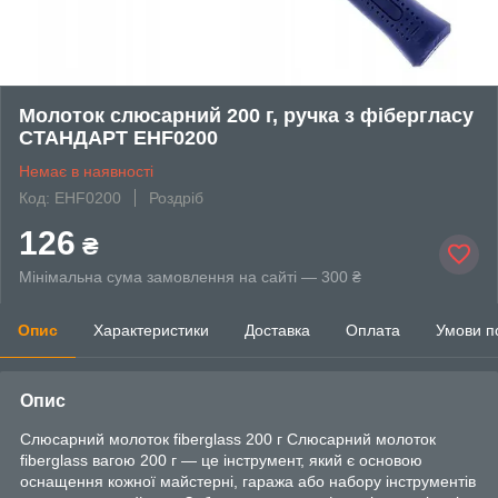
Молоток слюсарний 200 г, ручка з фібергласу
СТАНДАРТ EHF0200
Немає в наявності
Код: EHF0200
Роздріб
126
₴
Мінімальна сума замовлення на сайті — 300 ₴
Опис
Характеристики
Доставка
Оплата
Умови п
Опис
Слюсарний молоток fiberglass 200 г Слюсарний молоток
fiberglass вагою 200 г — це інструмент, який є основою
оснащення кожної майстерні, гаража або набору інструментів