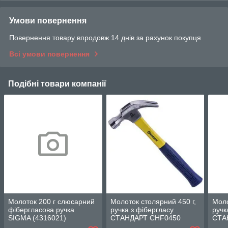
Умови повернення
Повернення товару впродовж 14 днів за рахунок покупця
Всі умови повернення
Подібні товари компанії
Молоток 200 г слюсарний
Молоток столярний 450 г,
Моло
фібергласова ручка
ручка з фібергласу
ручк
SIGMA (4316021)
СТАНДАРТ CHF0450
СТА