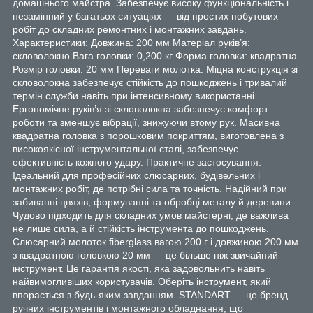
домашнього майстра. Забезпечує високу функціональність і
незамінний у багатьох ситуаціях — від простих побутових
робіт до складних ремонтних і монтажних завдань.
Характеристики: Довжина: 200 мм Матеріал руків’я:
скловолокно Вага головки: 0,200 кг Форма головки: квадратна
Розмір головки: 20 мм Переваги молотка: Міцна конструкція зі
скловолокна забезпечує стійкість до пошкоджень і тривалий
термін служби навіть при інтенсивному використанні.
Ергономічне руків’я зі скловолокна забезпечує комфорт
роботи та зменшує вібрації, знижуючи втому рук. Масивна
квадратна головка з порошковим покриттям, виготовлена з
високоякісної інструментальної сталі, забезпечує
ефективність кожного удару. Практичне застосування:
Ідеальний для професійних слюсарних, будівельних і
монтажних робіт, де потрібні сила та точність. Надійний при
забиванні цвяхів, формуванні та обробці металу й деревини.
Чудово підходить для складних умов майстерні, де важлива
не лише сила, а й стійкість інструмента до пошкоджень.
Слюсарний молоток fiberglass вагою 200 г і довжиною 200 мм
з квадратною головкою 20 мм — це більше ніж звичайний
інструмент. Це гарантія якості, яка задовольнить навіть
найвимогливіших користувачів. Оберіть інструмент, який
впорається з будь-яким завданням. STANDART — це бренд
ручних інструментів і монтажного обладнання, що