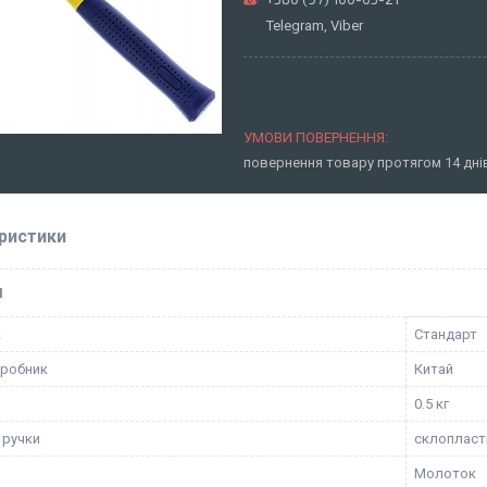
Telegram, Viber
повернення товару протягом 14 дн
ристики
І
к
Стандарт
иробник
Китай
0.5 кг
 ручки
склопласт
Молоток