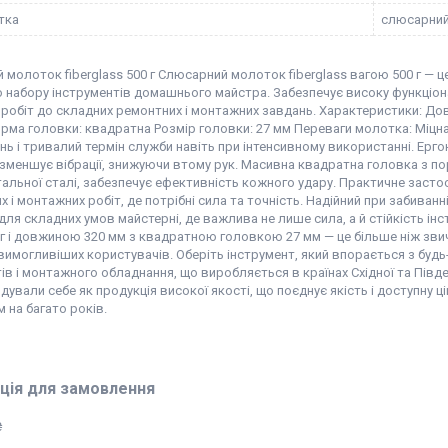
тка
слюсарни
молоток fiberglass 500 г Слюсарний молоток fiberglass вагою 500 г — ц
 набору інструментів домашнього майстра. Забезпечує високу функціонал
робіт до складних ремонтних і монтажних завдань. Характеристики: Дов
орма головки: квадратна Розмір головки: 27 мм Переваги молотка: Міцна
 і тривалий термін служби навіть при інтенсивному використанні. Ерго
 зменшує вібрації, знижуючи втому рук. Масивна квадратна головка з п
альної сталі, забезпечує ефективність кожного удару. Практичне засто
х і монтажних робіт, де потрібні сила та точність. Надійний при забиван
для складних умов майстерні, де важлива не лише сила, а й стійкість і
г і довжиною 320 мм з квадратною головкою 27 мм — це більше ніж звич
вимогливіших користувачів. Оберіть інструмент, який впорається з буд
ів і монтажного обладнання, що виробляється в країнах Східної та Півде
ували себе як продукція високої якості, що поєднує якість і доступну 
 на багато років.
ція для замовлення
₴