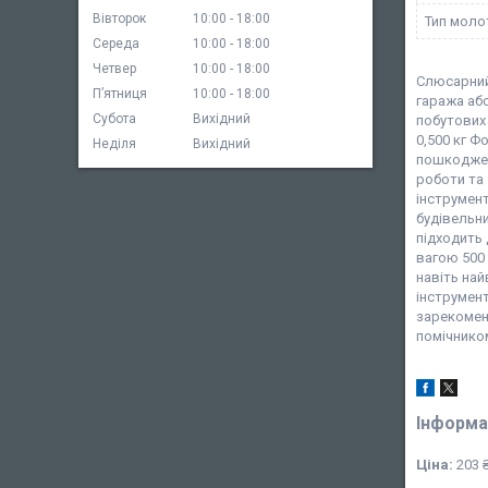
Вівторок
10:00
18:00
Тип моло
Середа
10:00
18:00
Четвер
10:00
18:00
Слюсарний 
Пʼятниця
10:00
18:00
гаража або
Субота
Вихідний
побутових 
0,500 кг Ф
Неділя
Вихідний
пошкоджень
роботи та
інструмент
будівельни
підходить 
вагою 500 
навіть най
інструмент
зарекоменд
помічником
Інформа
Ціна:
203 