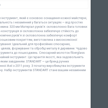
й
е інструмент, який є основою оснащення кожної майстерні,
ьність і незамінний у багатьох ситуаціях — від простих
жина: 320 мм Матеріал руків’я: скловолокно Вага головки:
 конструкція зі скловолокна забезпечує стійкість до
номічне руків’я зі скловолокна забезпечує комфорт
орошковим покриттям, виготовлена з високоякісної
сування: Ідеальний для професійних слюсарних,
ні цвяхів, формуванні та обробці металу й деревини. Чудово
нструмента до пошкоджень. Слюсарний молоток fiberglass
айний інструмент. Це гарантія якості, яка задовольнить
ь-яким завданням. STANDART — це бренд ручних
нної Азії з 2011 року. З початку виробництва інструменти
ціну. Набір інструментів STANDART стане вашим незамінним