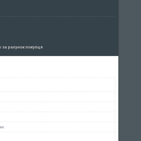
ів
за рахунок покупця
ик