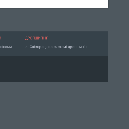
И
ДРОПШИПІНГ
 цінами
Співпраця по системі дропшипінг