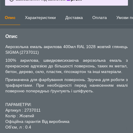
Опис
Характеристики
Доставка
Оплата
Умови п
Опис
Аерозольна емаль акрилова 400мл RAL 1028 жовтий глянець
SIGMA (2737011)
100% акрилова, швидковисихаюча аерозольна емаль з
прекрасною адгезією до більшості поверхонь, таких як метал,
бетон, дерево, скло, пластик, гіпсокартон та інші матеріали.
Призначена для фарбування поверхонь. Зручна для роботи з
трафаретами. При необхідності перед нанесенням емалі
поверхню попередньо ґрунтують і шліфують.
ПАРАМЕТРИ:
Артикул : 2737011
Колір : Жовтий
Офіційна гарантія Від виробника
Об'єм, л : 0.4