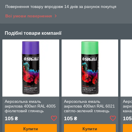
Повернення товару впродовж 14 днів за рахунок покупця
Всі умови повернення
Подібні товари компанії
Аерозольна емаль
Аерозольна емаль
Аеро
акрилова 400мл RAL 4005
акрилова 400мл RAL 6021
акри
фіолетовий глянець
світло-зелений глянець
кана
SIGMA (2737131)
SIGMA (2737211)
SIGM
105
105
105
₴
₴
Купити
Купити