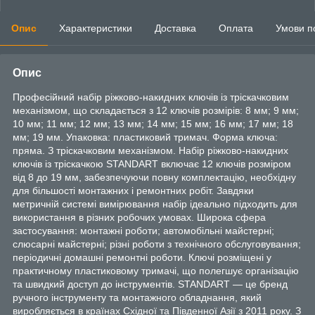
Опис
Характеристики
Доставка
Оплата
Умови п
Опис
Професійний набір ріжково-накидних ключів із тріскачковим
механізмом, що складається з 12 ключів розмірів: 8 мм; 9 мм;
10 мм; 11 мм; 12 мм; 13 мм; 14 мм; 15 мм; 16 мм; 17 мм; 18
мм; 19 мм. Упаковка: пластиковий тримач. Форма ключа:
пряма. З тріскачковим механізмом. Набір ріжково-накидних
ключів із тріскачкою STANDART включає 12 ключів розміром
від 8 до 19 мм, забезпечуючи повну комплектацію, необхідну
для більшості монтажних і ремонтних робіт. Завдяки
метричній системі вимірювання набір ідеально підходить для
використання в різних робочих умовах. Широка сфера
застосування: монтажні роботи; автомобільні майстерні;
слюсарні майстерні; різні роботи з технічного обслуговування;
періодичні домашні ремонтні роботи. Ключі розміщені у
практичному пластиковому тримачі, що полегшує організацію
та швидкий доступ до інструментів. STANDART — це бренд
ручного інструменту та монтажного обладнання, який
виробляється в країнах Східної та Південної Азії з 2011 року. З