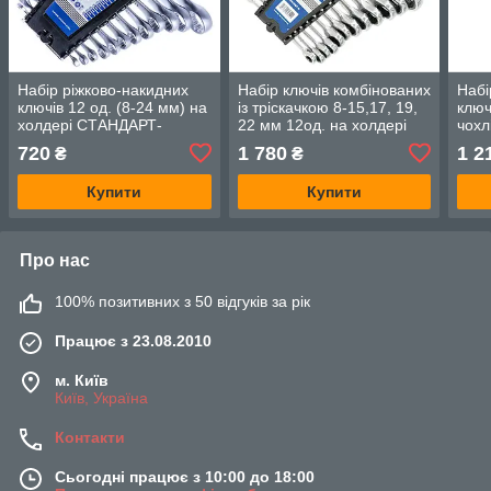
Набір ріжково-накидних
Набір ключів комбінованих
Набі
ключів 12 од. (8-24 мм) на
із тріскачкою 8-15,17, 19,
ключ
холдері СТАНДАРТ-
22 мм 12од. на холдері
чох
NKK12STA
СТАНДАРТ NGW12ST-B
NKK
720
1 780
1 2
₴
₴
Купити
Купити
Про нас
100% позитивних з 50 відгуків за рік
Працює з 23.08.2010
м. Київ
Київ, Україна
Контакти
Сьогодні працює з 10:00 до 18:00