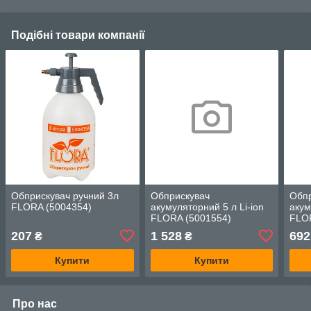
Подібні товари компанії
Обприскувач ручний 3л
Обприскувач
Обп
FLORA (5004354)
акумуляторний 5 л Li-ion
акум
FLORA (5001554)
FLO
207
1 528
692
₴
₴
Купити
Купити
Про нас