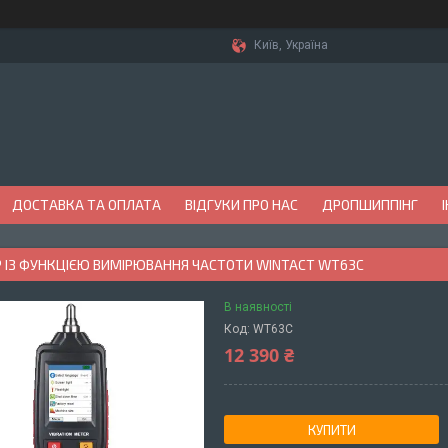
Київ, Україна
ДОСТАВКА ТА ОПЛАТА
ВІДГУКИ ПРО НАС
ДРОПШИППІНГ
Р ІЗ ФУНКЦІЄЮ ВИМІРЮВАННЯ ЧАСТОТИ WINTACT WT63C
В наявності
Код:
WT63C
12 390 ₴
КУПИТИ