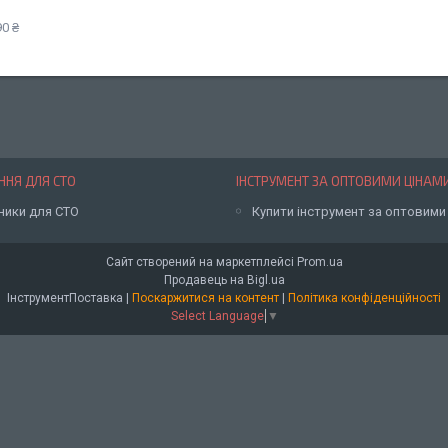
0 ₴
НЯ ДЛЯ СТО
ІНСТРУМЕНТ ЗА ОПТОВИМИ ЦІНАМ
ники для СТО
Купити інструмент за оптовими
Сайт створений на маркетплейсі
Prom.ua
Продавець на Bigl.ua
ІнструментПоставка |
Поскаржитися на контент
|
Політика конфіденційності
Select Language
▼