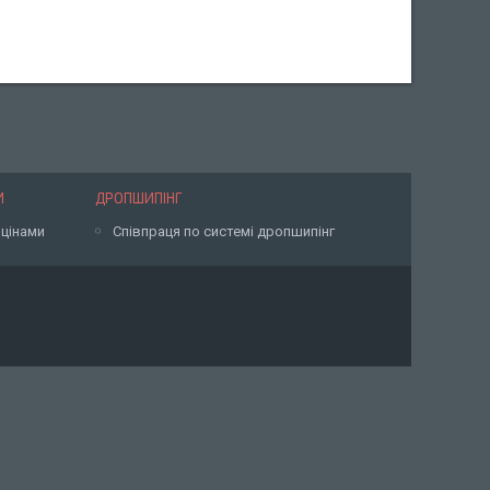
И
ДРОПШИПІНГ
 цінами
Співпраця по системі дропшипінг