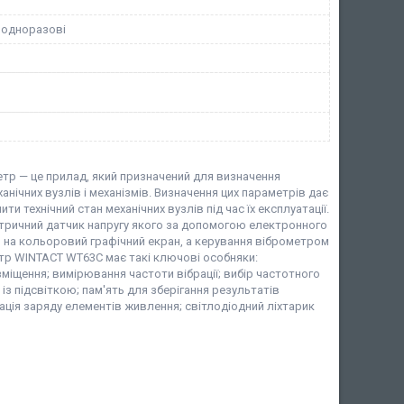
 одноразові
тр — це прилад, який призначений для визначення
нічних вузлів і механізмів. Визначення цих параметрів дає
ти технічний стан механічних вузлів під час їх експлуатації.
тричний датчик напругу якого за допомогою електронного
на кольоровий графічний екран, а керування віброметром
тр WINTACT WT63C має такі ключові особняки:
міщення; вимірювання частоти вібрації; вибір частотного
із підсвіткою; пам'ять для зберігання результатів
ація заряду елементів живлення; світлодіодний ліхтарик