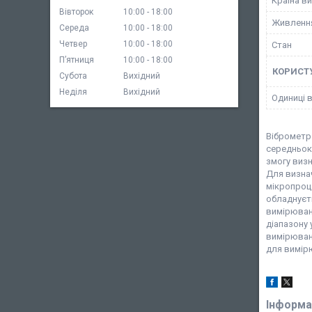
Країна в
Вівторок
10:00
18:00
Живленн
Середа
10:00
18:00
Четвер
10:00
18:00
Стан
Пʼятниця
10:00
18:00
КОРИСТ
Субота
Вихідний
Неділя
Вихідний
Одиниці 
Віброметр
середньокв
змогу визн
Для визна
мікропроц
обладнуєт
вимірюванн
діапазону 
вимірюванн
для вимірю
Інформа