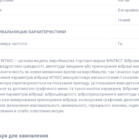
иробник
Китай
я
Батарейки
Новий
УВАЛЬНИЦЬКІ ХАРАКТЕРИСТИКИ
виміру частоти
Гц
 WT63C — це нова модель виробництва торгової марки WINTACT. Віброме
адратової швидкості, амплітуди зміщення або прискорення вібрації меха
ачити якість як нових механічних вузлів на виробництві, так і вчасно оціни
чення параметрів вібрації WT63C використовує високоточний п'єзоелек
есора перетворюються на показання приладу. Ці показання виводяться 
ься за допомогою графічного меню та трьох кнопок керування. Віброме
я параметрів вібрації: віброшвидкості, віброприскорення й амплітуди з
у разі вимірювання прискорення вібрації; кольоровий графічний дисплей 
я; визначення максимального, мінімального, середнього значень; індик
вання в слабо освітлених місцях.
ція для замовлення