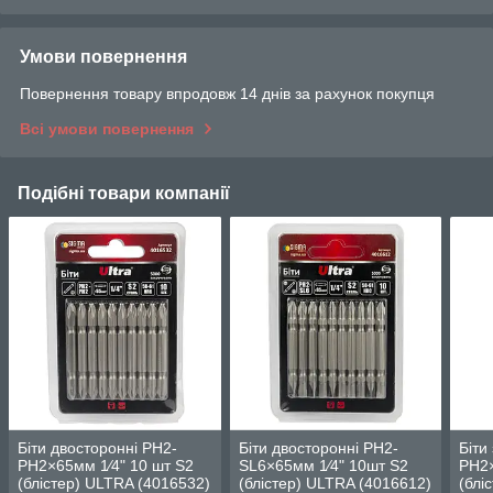
Умови повернення
Повернення товару впродовж 14 днів за рахунок покупця
Всі умови повернення
Подібні товари компанії
Біти двосторонні PH2-
Біти двосторонні PH2-
Біти
PH2×65мм 1⁄4" 10 шт S2
SL6×65мм 1⁄4" 10шт S2
PH2×
(блістер) ULTRA (4016532)
(блістер) ULTRA (4016612)
(блі