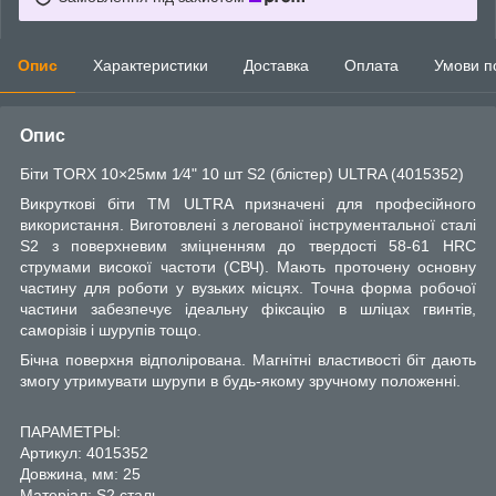
Опис
Характеристики
Доставка
Оплата
Умови п
Опис
Біти TORX 10×25мм 1⁄4" 10 шт S2 (блістер) ULTRA (4015352)
Викруткові біти ТМ ULTRA призначені для професійного
використання. Виготовлені з легованої інструментальної сталі
S2 з поверхневим зміцненням до твердості 58-61 HRC
струмами високої частоти (СВЧ). Мають проточену основну
частину для роботи у вузьких місцях. Точна форма робочої
частини забезпечує ідеальну фіксацію в шліцах гвинтів,
саморізів і шурупів тощо.
Бічна поверхня відполірована. Магнітні властивості біт дають
змогу утримувати шурупи в будь-якому зручному положенні.
ПАРАМЕТРЫ:
Артикул: 4015352
Довжина, мм: 25
Матеріал: S2 сталь