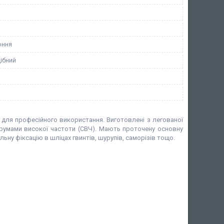
оння
ібний
і для професійного використання. Виготовлені з легованої
трумами високої частоти (СВЧ). Мають проточену основну
льну фіксацію в шліцах гвинтів, шурупів, саморізів тощо.