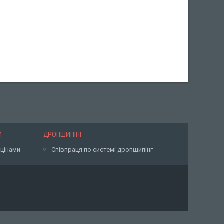
И
ДРОПШИПІНГ
 цінами
Співпраця по системі дропшипінг