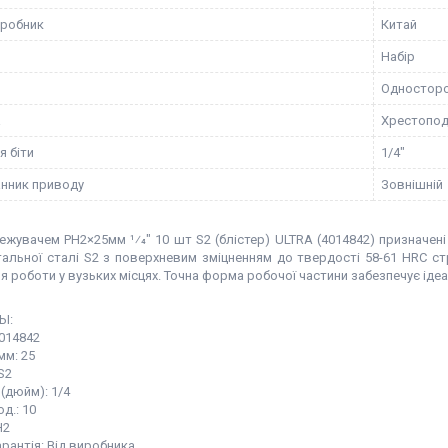
иробник
Китай
Набір
Одностор
а
Хрестопод
я біти
1/4"
нник приводу
Зовнішній
межувачем PH2×25мм 1⁄4" 10 шт S2 (блістер) ULTRA (4014842) призначен
тальної сталі S2 з поверхневим зміцненням до твердості 58-61 HRC с
я роботи у вузьких місцях. Точна форма робочої частини забезпечує ідеа
Ы:
4014842
мм: 25
S2
 (дюйм): 1/4
од.: 10
Н2
арантія: Від виробника