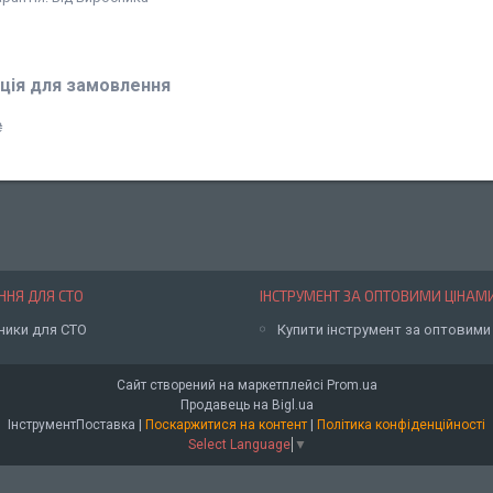
ція для замовлення
₴
НЯ ДЛЯ СТО
ІНСТРУМЕНТ ЗА ОПТОВИМИ ЦІНАМ
ники для СТО
Купити інструмент за оптовими
Сайт створений на маркетплейсі
Prom.ua
Продавець на Bigl.ua
ІнструментПоставка |
Поскаржитися на контент
|
Політика конфіденційності
Select Language
▼