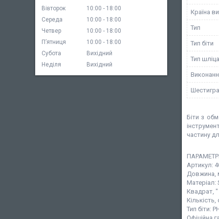
Вівторок
10:00
18:00
Країна в
Середа
10:00
18:00
Тип
Четвер
10:00
18:00
Пʼятниця
10:00
18:00
Тип біти
Субота
Вихідний
Тип шліц
Неділя
Вихідний
Виконанн
Шестигра
Біти з об
інструмен
частину дл
ПАРАМЕТР
Артикул: 
Довжина, 
Матеріал: 
Квадрат, "
Кількість, 
Тип біти: Р
Офіційна г