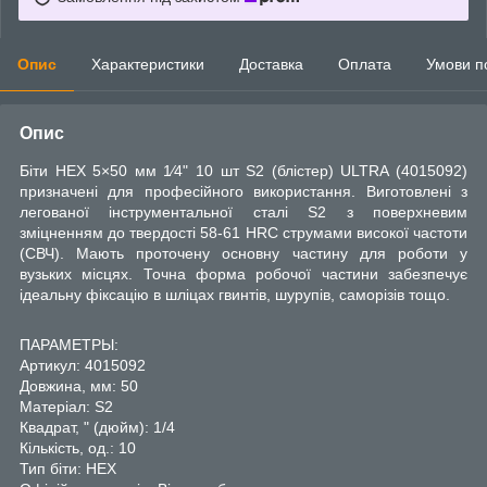
Опис
Характеристики
Доставка
Оплата
Умови п
Опис
Біти HEX 5×50 мм 1⁄4" 10 шт S2 (блістер) ULTRA (4015092)
призначені для професійного використання. Виготовлені з
легованої інструментальної сталі S2 з поверхневим
зміцненням до твердості 58-61 HRC струмами високої частоти
(СВЧ). Мають проточену основну частину для роботи у
вузьких місцях. Точна форма робочої частини забезпечує
ідеальну фіксацію в шліцах гвинтів, шурупів, саморізів тощо.
ПАРАМЕТРЫ:
Артикул: 4015092
Довжина, мм: 50
Матеріал: S2
Квадрат, " (дюйм): 1/4
Кількість, од.: 10
Тип біти: HEX