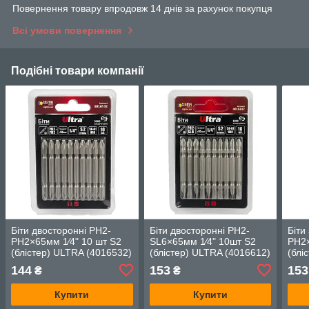
Повернення товару впродовж 14 днів за рахунок покупця
Всі умови повернення
Подібні товари компанії
Біти двосторонні PH2-
Біти двосторонні PH2-
Біти
PH2×65мм 1⁄4" 10 шт S2
SL6×65мм 1⁄4" 10шт S2
PH2×
(блістер) ULTRA (4016532)
(блістер) ULTRA (4016612)
(блі
144
153
153
₴
₴
Купити
Купити