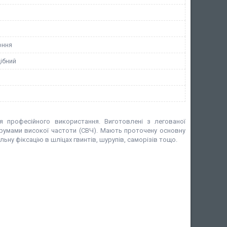
оння
ібний
я професійного використання. Виготовлені з легованої
трумами високої частоти (СВЧ). Мають проточену основну
льну фіксацію в шліцах гвинтів, шурупів, саморізів тощо.