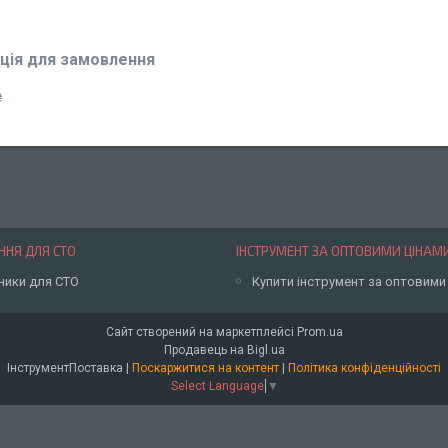
ція для замовлення
₴
НЯ ДЛЯ СТО
ІНСТРУМЕНТ ЗА ОПТОВИМИ ЦІНАМ
ники для СТО
Купити інструмент за оптовими
Сайт створений на маркетплейсі
Prom.ua
Продавець на Bigl.ua
ІнструментПоставка |
Поскаржитися на контент
|
Політика конфіденційності
Select Language
▼