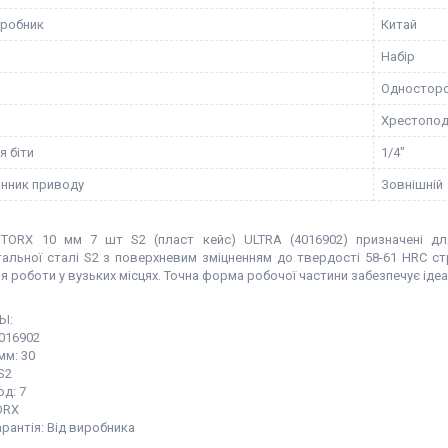
иробник
Китай
Набір
Одностор
а
Хрестопод
я біти
1/4"
нник приводу
Зовнішній
 TORX 10 мм 7 шт S2 (пласт кейс) ULTRA (4016902) призначені дл
тальної сталі S2 з поверхневим зміцненням до твердості 58-61 HRC с
я роботи у вузьких місцях. Точна форма робочої частини забезпечує ідеа
Ы:
4016902
мм: 30
S2
од: 7
TORX
арантія: Від виробника