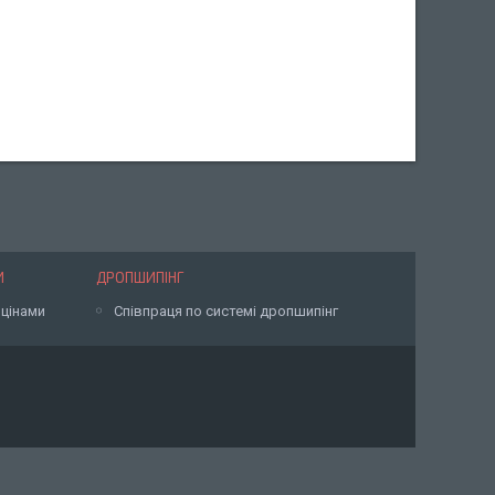
И
ДРОПШИПІНГ
 цінами
Співпраця по системі дропшипінг