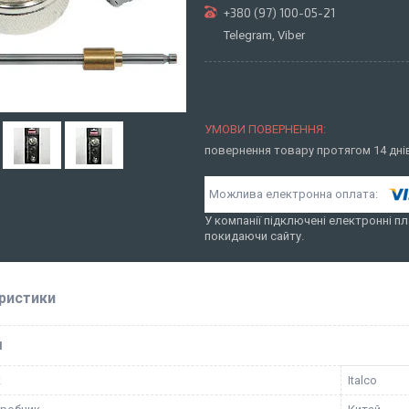
+380 (97) 100-05-21
Telegram, Viber
повернення товару протягом 14 дн
У компанії підключені електронні пл
покидаючи сайту.
ристики
І
к
Italco