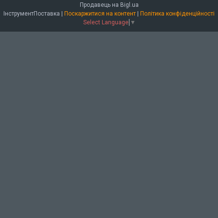
Продавець на Bigl.ua
ІнструментПоставка |
Поскаржитися на контент
|
Політика конфіденційності
Select Language
▼