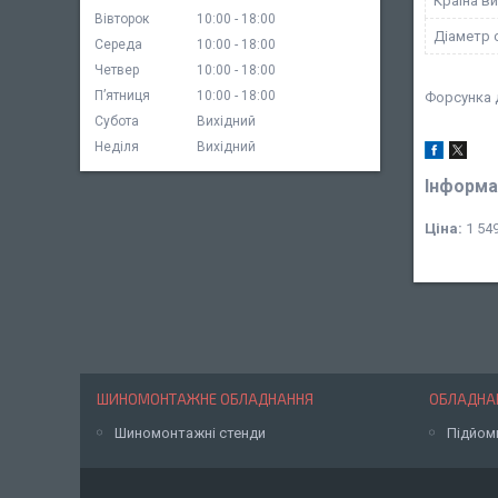
Країна в
Вівторок
10:00
18:00
Діаметр 
Середа
10:00
18:00
Четвер
10:00
18:00
Пʼятниця
10:00
18:00
Форсунка 
Субота
Вихідний
Неділя
Вихідний
Інформа
Ціна:
1 549
ШИНОМОНТАЖНЕ ОБЛАДНАННЯ
ОБЛАДНАН
Шиномонтажні стенди
Підйом