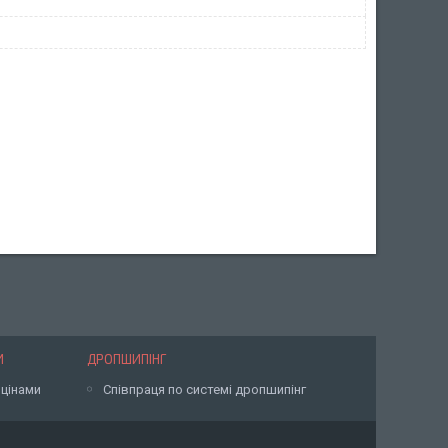
И
ДРОПШИПІНГ
 цінами
Співпраця по системі дропшипінг