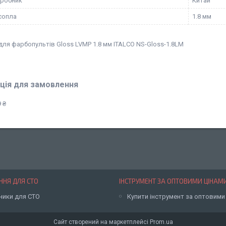
иробник
Китай
сопла
1.8 мм
для фарбопультів Gloss LVMP 1.8 мм ITALCO NS-Gloss-1.8LM
ція для замовлення
 ₴
НЯ ДЛЯ СТО
ІНСТРУМЕНТ ЗА ОПТОВИМИ ЦІНАМ
ники для СТО
Купити інструмент за оптовими
Сайт створений на маркетплейсі
Prom.ua