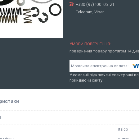
+380 (97) 100-05-21
Telegram, Viber
повернення товару протягом 14 дн
У компанії підключені електронні пл
покидаючи сайту.
ристики
І
к
Italco