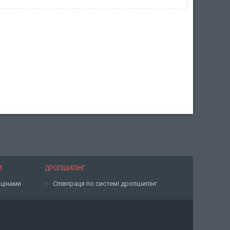
И
ДРОПШИПІНГ
 цінами
Співпраця по системі дропшипінг