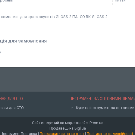
иробник
Китай
 комплект для краскопультів GLOSS-2 ITALCO RK-GLOSS-2
ція для замовлення
₴
НЯ ДЛЯ СТО
ІНСТРУМЕНТ ЗА ОПТОВИМИ ЦІНАМ
ники для СТО
Купити інструмент за оптовими
Сайт створений на маркетплейсі
Prom.ua
Продавець на Bigl.ua
ІнструментПоставка |
Поскаржитися на контент
|
Політика конфіденційності