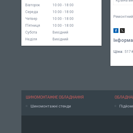
Країна в
Вівторок
10:00
18:00
Середа
10:00
18:00
Ремонтний
Четвер
10:00
18:00
Пʼятниця
10:00
18:00
Субота
Вихідний
Неділя
Вихідний
Інформа
Ціна:
517 
ШИНОМОНТАЖНЕ ОБЛАДНАННЯ
ОБЛАДНАН
Шиномонтажні стенди
Підйом