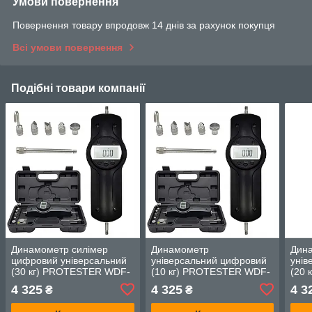
Умови повернення
Повернення товару впродовж 14 днів за рахунок покупця
Всі умови повернення
Подібні товари компанії
Динамометр силімер
Динамометр
Дин
цифровий універсальний
універсальний цифровий
унів
(30 кг) PROTESTER WDF-
(10 кг) PROTESTER WDF-
(20
300
100
200 
4 325
4 325
4 3
₴
₴