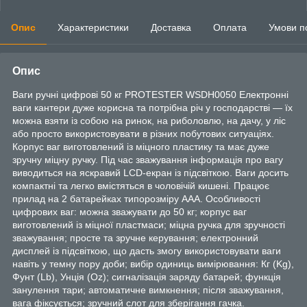
Опис
Характеристики
Доставка
Оплата
Умови п
Опис
Ваги ручні цифрові 50 кг PROTESTER WSDH0050 Електронні
ваги кантери дуже корисна та потрібна річ у господарстві — їх
можна взяти із собою на ринок, на риболовлю, на дачу, у ліс
або просто використовувати в різних побутових ситуаціях.
Корпус ваг виготовлений із міцного пластику та має дуже
зручну міцну ручку. Під час зважування інформація про вагу
виводиться на яскравий LCD-екран із підсвіткою. Ваги досить
компактні та легко вмістяться в чоловічій кишені. Працює
прилад на 2 батарейках типорозміру ААА. Особливості
цифрових ваг: можна зважувати до 50 кг; корпус ваг
виготовлений із міцної пластмаси; міцна ручка для зручності
зважування; просте та зручне керування; електронний
дисплей із підсвіткою, що дасть змогу використовувати ваги
навіть у темну пору доби; вибір одиниць вимірювання: Кг (Kg),
Фунт (Lb), Унція (Oz); сигналізація заряду батарей; функція
занулення тари; автоматичне вимкнення; після зважування,
вага фіксується; зручний слот для зберігання гачка.