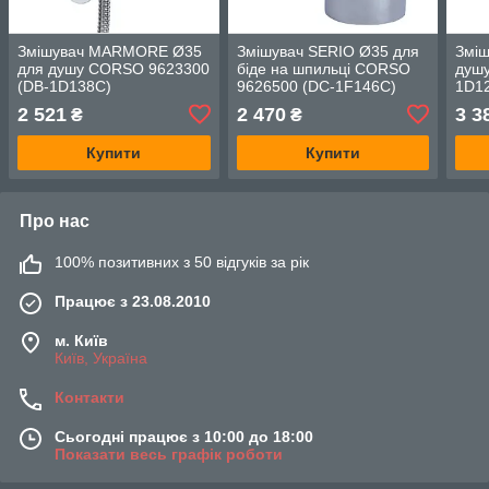
Змішувач MARMORE Ø35
Змішувач SERIO Ø35 для
Змі
для душу CORSO 9623300
біде на шпильці CORSO
душ
(DB-1D138C)
9626500 (DC-1F146C)
1D12
2 521
2 470
3 3
₴
₴
Купити
Купити
Про нас
100% позитивних з 50 відгуків за рік
Працює з 23.08.2010
м. Київ
Київ, Україна
Контакти
Сьогодні працює з 10:00 до 18:00
Показати весь графік роботи