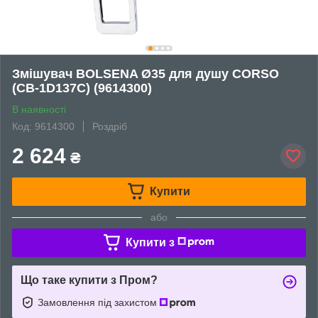
Змішувач BOLSENA Ø35 для душу CORSO
(CB-1D137C) (9614300)
В наявності
Код: 9614300
Роздріб
2 624
₴
Купити
або
Купити з
Що таке купити з Пром?
Замовлення під захистом