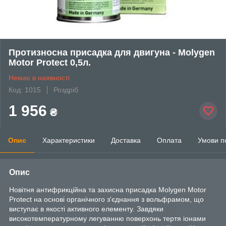
Протизносна присадка для двигуна - Molygen
Motor Protect 0,5л.
Немає в наявності
Код: 1015
Роздріб
1 956
₴
Опис
Характеристики
Доставка
Оплата
Умови п
Опис
Новітня антифрикційна та захисна присадка Molygen Motor
Protect на основі органічного з'єднання з вольфрамом, що
виступає в якості активного елементу. Завдяки
високотемпературному легуванню поверхонь тертя іонами