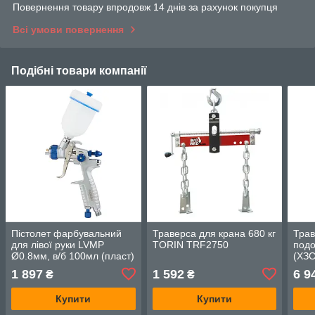
Повернення товару впродовж 14 днів за рахунок покупця
Всі умови повернення
Подібні товари компанії
Пістолет фарбувальний
Траверса для крана 680 кг
Трав
для лівої руки LVMP
TORIN TRF2750
подо
Ø0.8мм, в/б 100мл (пласт)
(ХЗ
Refine 6814111
1 897
1 592
6 9
₴
₴
Купити
Купити