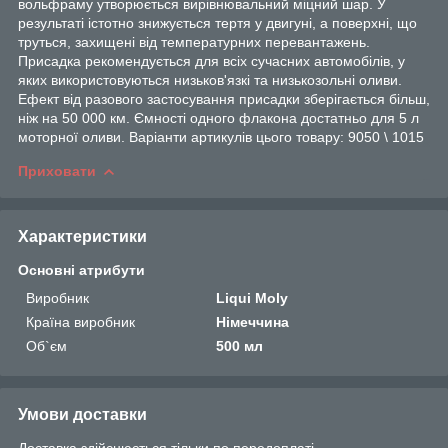
вольфраму утворюється вирівнювальний міцний шар. У
результаті істотно знижується тертя у двигуні, а поверхні, що
труться, захищені від температурних перевантажень.
Присадка рекомендується для всіх сучасних автомобілів, у
яких використовуються низьков'язкі та низькозольні оливи.
Ефект від разового застосування присадки зберігається більш,
ніж на 50 000 км. Ємності одного флакона достатньо для 5 л
моторної оливи. Варіанти артикулів цього товару: 9050 \ 1015
Приховати
Характеристики
Основні атрибути
Виробник
Liqui Moly
Країна виробник
Німеччина
Об`єм
500 мл
Умови доставки
Доставка здійснюється тільки по передоплаті.