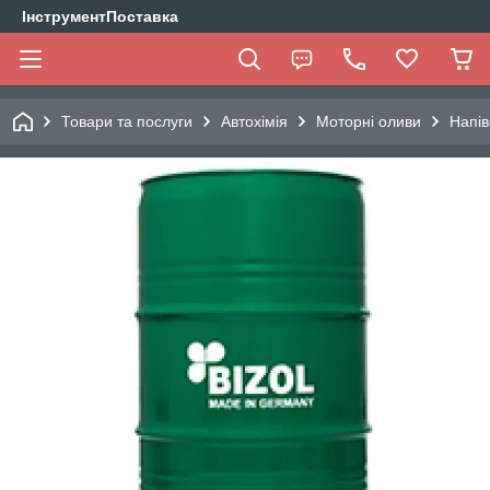
ІнструментПоставка
Товари та послуги
Автохімія
Моторні оливи
Напів