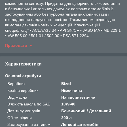
компонентів синтезу. Придатна для цілорічного використання
в бензинових і дизельних двигунах легкових автомобілів із
застосуванням або без турбонагнітача вихлопних газів і
охолодження наддувного повітря. Таким чином, відповідає
вимогам двигунів новітніх концепцій. Класифікації і
специфікації • ACEA A3 / B4 • API SN/CF • JASO MA • MB 229.1
• VW 505.00 / 501.01 / 502.00 • PSA B71 2294
Приховати
Характеристики
Основні атрибути
Виробник
Bizol
Країна виробник
Німеччина
Вид масла
Напівсинтетичне
В'язкість масла по SAE
10W-40
Для типу двигунів
Бензиновий / Дизельний
Об'єм рідини
200 л
Застосування за типом
Легкові автомобілі