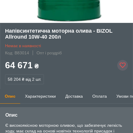
Напівсинтетична моторна олива - BIZOL
Allround 10W-40 200л
Немає в наявності
Код: B83014
Опт і роздріб
64 671
₴
58 204 ₴
від 2 шт.
Опис
Характеристики
Доставка
Оплата
Умови п
Опис
Є високоякісною моторною оливою, що забезпечує легкість
ходу, має склад на основі новітніх технологій присадок і