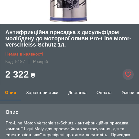
Антифрикційна присадка з дисульфідом
молібдену до моторної оливи Pro-Line Motor-
Verschleiss-Schutz 1л.
Немає в наявності
Код: 5197
Роздріб
2 322
₴
Опис
Характеристики
Доставка
Оплата
Умови п
Опис
Pro-Line Motor-Verschleiss-Schutz - антифрикційна присадка
компанії Liqui Moly для професійного застосування, дія та
ефективність якої перевірені протягом десятиліть. Присадка