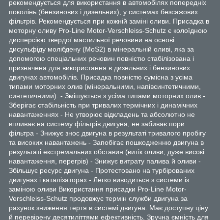
рекомендується для використання в автомобілях попередніх
поколінь (бензинових і дизельних), у системах безсажових
фільтрів. Рекомендується при кожній заміні оливи. Присадка в
моторну оливу Pro-Line Motor-Verschleiss-Schutz є колоїдною
дисперсією твердої мастильної речовини на основі
дисульфіду молібдену (MoS2) в мінеральній оливі, яка за
допомогою спеціальних речовин повністю стабілізована і
призначена для використання в дизельних і бензинових
двигунах автомобілів. Присадка повністю сумісна з усіма
типами моторних олив (мінеральними, напівсинтетичними,
синтетичними). - Змішується з усіма типами моторних олив -
Зберігає стабільність при тривалих термічних і динамічних
навантаженнях - Не утворює відкладень та абсолютно не
впливає на систему фільтрів двигуна, не забиває пори
фільтра - Знижує знос двигуна в результаті тривалого пробігу
та високих навантажень - Запобігає пошкодженню двигуна в
результаті екстремальних обставин (витік оливи, дуже високі
навантаження, перегрів) - Знижує витрату палива й оливи -
Збільшує ресурс двигуна - Протестовано на турбірованих
двигунах і каталізаторах - Легко виводиться з системи із
заміною оливи Використання присадки Pro-Line Motor-
Verschleiss-Schutz продовжує термін служби двигуна за
рахунок зниження тертя в системі двигуна. Має доступну ціну
й перевірену десятиліттями ефективність. Зручна ємність для