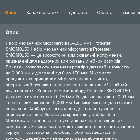
Опис
Характеристики
Доставка
Оплата
Умови п
Опис
Набір механічних мікрометрів (0–150 мм) Protester
SMOM0150 Набір механічних мікрометрів Protester
SMOM0150 — це високоточні вимірювальні інструменти,
призначені для надточних вимірювань лінійних розмірів.
Прилади дозволяють визначати розміри деталей із точністю
до 0,003 мм у діапазоні від 0 до 150 мм. Мікрометри
працюють за принципом мікрометричного гвинта,
обертальний рух якого перетворюється на точний лінійний
рух шпинделя. Характеристики набору Protester SMOM0150
Діапазон вимірювання: 0–150 мм Роздільна здатність: 0,01 мм
Точність вимірювання: 0,003 мм Тип мікрометрів: для гладких
поверхонь Калібрувальні еталони для налаштування та
перевірки точності Кількість мікрометрів у наборі: 6 шт.
Можливість встановлення нуля для виконання відносних
вимірювань Усі мікрометри мають міцний, точно виготовлений
корпус — без люфтів і похибок. Набір постачається у
зручному дерев’яному кейсі разом із калібрувальними