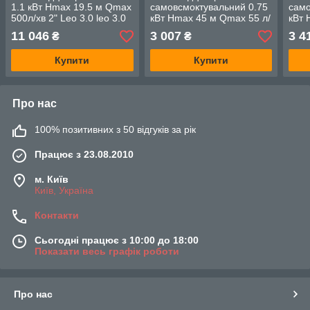
1.1 кВт Hmax 19.5 м Qmax
самовсмоктувальний 0.75
само
500л/хв 2" Leo 3.0 leo 3.0
кВт Hmax 45 м Qmax 55 л/
кВт 
7752783
хв WETRON JET60
хв 
11 046
3 007
3 4
₴
₴
(775042)
(775
Купити
Купити
Про нас
100% позитивних з 50 відгуків за рік
Працює з 23.08.2010
м. Київ
Київ, Україна
Контакти
Сьогодні працює з 10:00 до 18:00
Показати весь графік роботи
Про нас