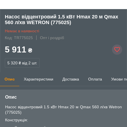
Насос відцентровий 1.5 кВт Hmax 20 м Qmax
560 л/хв WETRON (775025)
Немає в наявності
Код: TR775025
Опт і роздріб
5 911
₴
5 320 ₴
від 2 шт.
Опис
Характеристики
Доставка
Оплата
Умови п
Опис
Насос відцентровий 1.5 кВт Hmax 20 м Qmax 560 л/хв Wetron
(775025)
Конструкція: