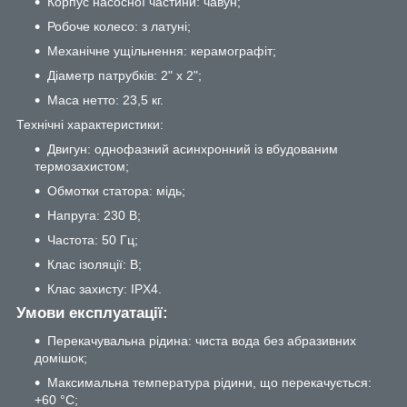
Корпус насосної частини: чавун;
Робоче колесо: з латуні;
Механічне ущільнення: керамографіт;
Діаметр патрубків: 2" x 2";
Маса нетто: 23,5 кг.
Технічні характеристики:
Двигун: однофазний асинхронний із вбудованим
термозахистом;
Обмотки статора: мідь;
Напруга: 230 В;
Частота: 50 Гц;
Клас ізоляції: B;
Клас захисту: IPX4.
Умови експлуатації:
Перекачувальна рідина: чиста вода без абразивних
домішок;
Максимальна температура рідини, що перекачується:
+60 °C;