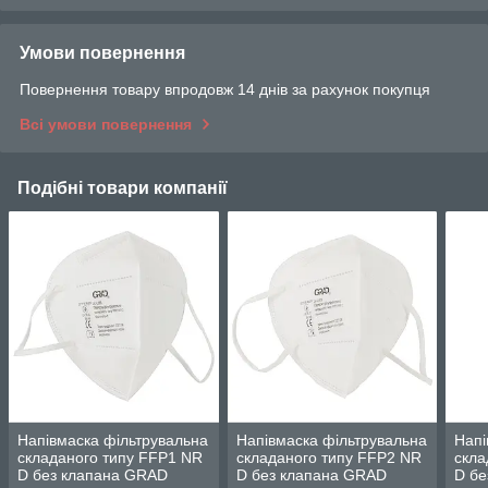
Умови повернення
Повернення товару впродовж 14 днів за рахунок покупця
Всі умови повернення
Подібні товари компанії
Напівмаска фільтрувальна
Напівмаска фільтрувальна
Напі
складаного типу FFP1 NR
складаного типу FFP2 NR
скла
D без клапана GRAD
D без клапана GRAD
D бе