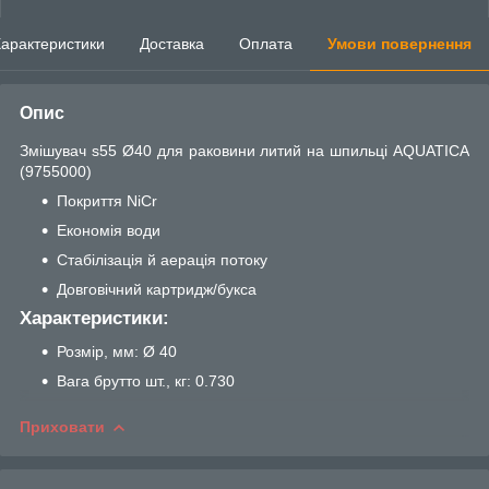
арактеристики
Доставка
Оплата
Умови повернення
Опис
Змішувач s55 Ø40 для раковини литий на шпильці AQUATICA
(9755000)
Покриття NiCr
Економія води
Стабілізація й аерація потоку
Довговічний картридж/букса
Характеристики:
Розмір, мм: Ø 40
Вага брутто шт., кг: 0.730
Приховати