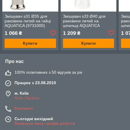
Змішувач s31 Ø35 для
Змішувач s33 Ø40 для
Зміш
раковини литий на гайці
раковини литий на
рако
AQUATICA (9731000)
шпильці AQUATICA
шпи
(9733000)
(973
1 066
1 209
1 0
₴
₴
Купити
Купити
Про нас
100% позитивних з 50 відгуків за рік
Працює з 23.08.2010
м. Київ
Київ, Україна
Контакти
Сьогодні вихідний
Показати весь графік роботи