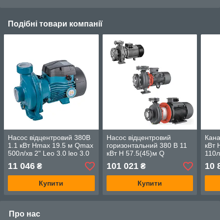
Подібні товари компанії
Насос відцентровий 380В
Насос відцентровий
Кана
1.1 кВт Hmax 19.5 м Qmax
горизонтальний 380 В 11
кВт 
500л/хв 2" Leo 3.0 leo 3.0
кВт H 57.5(45)м Q
110л
7752783
1200(1000)л/хв LEO 3.0
вхід
11 046
101 021
10 
₴
₴
XST50-200/110 (7715903)
(776
Купити
Купити
Про нас