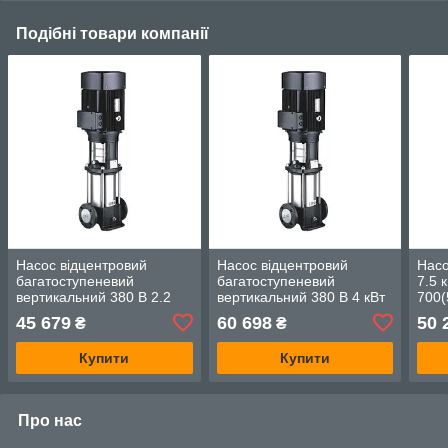
Подібні товари компанії
Насос відцентровий
Насос відцентровий
Насо
багатоступеневий
багатоступеневий
7.5 
вертикальний 380 В 2.2
вертикальний 380 В 4 кВт
700(
кВт H 26 (23) м Q 392(250)
H 145(120)м Q 142(83) л/
коле
45 679
60 698
50 
₴
₴
л/хв неірж LEO 3.0
хв неірж LEO 3.0
DON
innovation
innovation
Купити
Купити
Про нас