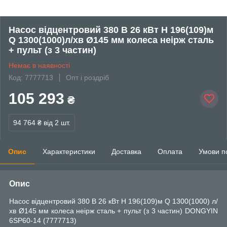
Насос відцентровий 380 В 26 кВт H 196(109)м
Q 1300(1000)л/хв Ø145 мм колеса неірж сталь
+ пульт (з 3 частин)
Немає в наявності
Код: 7777713
Опт і роздріб
105 293
₴
94 764 ₴
від 2 шт.
Опис
Характеристики
Доставка
Оплата
Умови п
Опис
Насос відцентровий 380 В 26 кВт H 196(109)м Q 1300(1000) л/
хв Ø145 мм колеса неірж сталь + пульт (з 3 частин) DONGYIN
6SP60-14 (7777713)