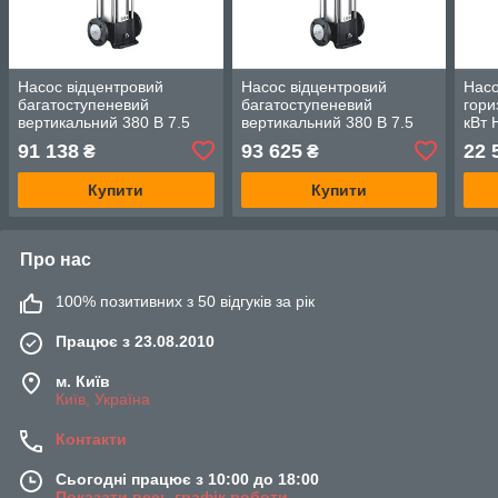
Насос відцентровий
Насос відцентровий
Насо
багатоступеневий
багатоступеневий
гори
вертикальний 380 В 7.5
вертикальний 380 В 7.5
кВт 
кВт H 185(147)м Q
кВт H 206(164)м Q
450(
91 138
93 625
22 
₴
₴
217(167) л/хв неірж LEO
217(167) л/хв неірж LEO
XST4
3.0
3.0
Купити
Купити
Про нас
100% позитивних з 50 відгуків за рік
Працює з 23.08.2010
м. Київ
Київ, Україна
Контакти
Сьогодні працює з 10:00 до 18:00
Показати весь графік роботи