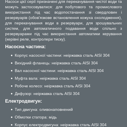
Насоси цієї серії призначені для перекачування чистої води та
можуть застосовуватися: для побутового та промислового
використання під час водопостачання зі свердловин і
резервуарів (обов'язкове встановлення кожуха охолодження),
для перекачування води в резервуари, для зрошувальних
систем, для автоматичного подавання води спільно з
резервуарами під час використання автоматики керування
(керівні реле, контролери тиску).
Насосна частина:
Корпус насосної частини: неіржавка сталь AISI 304
Вихідний фланець: неіржавка сталь AISI 304
Вал насосної частини: неіржавка сталь AISI 304
Муфта вала: неіржавка сталь AISI 304
Робоче колесо: неіржавка сталь AISI 304
Дифузор: неіржавка сталь AISI 304
Електродвигун:
Тип двигуна: оливонаповнений
Обмотки статора: мідь
Корпус електродвигуна: неіржавка сталь AISI 304