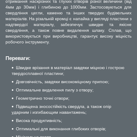
отримання наскрізних та глухих отворів різної величини (від
4мм до 30мм) і глибиною до 1000мм. Застосовуються для
свердління цегли, каменю та інших твердих будівельних
матеріалів. На різальній кромці є напайка у вигляді пластини з
надтвердої матеріалу, забезпечує швидке та якісне
свердління, а також повне видалення шлаку. Сплав, що
використовується при виробництві, гарантує високу міцність
робочого інструменту.
Переваги:
Швидке врізання в матеріал завдяки міцною і гострою
твердосплавної пластини;
Довговічність, завдяки високоміцному припою;
Оптимальне видалення пилу з отвору;
Геометрично точні отвори;
Підвищена зносостійкість свердла, а також опір
ударним і изгибающим навантажень;
Висока продуктивність;
Оптимальні для виконання глибоких отворів;
Мінімальне тертя.