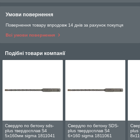
Умови повернення
Повернення товару впродовж 14 днів за рахунок покупця
Всі умови повернення
Подібні товари компанії
Свердло по бетону sds-
Свердло по бетону SDS-
Свер
plus твердосплав S4
plus твердосплав S4
plus
5х160мм sigma 1811041
6×160 sigma 1811061
8х11