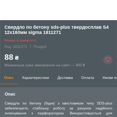
Свердло по бетону sds-plus твердосплав S4
12х160мм sigma 1811271
Немає в наявності
Код: 1811271
Роздріб
88
₴
Мінімальна сума замовлення на сайті — 300 ₴
Опис
Характеристики
Доставка
Оплата
Умови п
Опис
Свердла по бетону (бури) з хвостовиком типу SDS-plus
забезпечують стабільну роботу за рахунок надійного
зчленування з перфоратором. Використовуються для