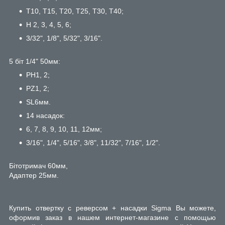
T10, T15, T20, T25, T30, T40;
H 2, 3, 4, 5, 6;
3/32", 1/8", 5/32", 3/16".
5 біт 1/4" 50мм:
PH1, 2;
PZ1, 2;
SL6мм.
14 насадок:
6, 7, 8, 9, 10, 11, 12мм;
3/16", 1/4", 5/16", 3/8", 11/32", 7/16", 1/2".
Бітотримач 60мм,
Адаптер 25мм.
Купить отвертку с реверсом + насадки Sigma Вы можете,
оформив заказ в нашем интернет-магазине с помощью