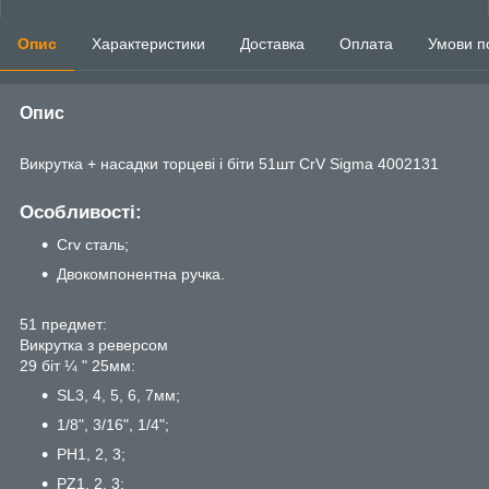
Опис
Характеристики
Доставка
Оплата
Умови п
Опис
Викрутка + насадки торцеві і біти 51шт CrV Sigma 4002131
Особливості:
Crv сталь;
Двокомпонентна ручка.
51 предмет:
Викрутка з реверсом
29 біт ¼ " 25мм:
SL3, 4, 5, 6, 7мм;
1/8", 3/16", 1/4";
PH1, 2, 3;
PZ1, 2, 3;