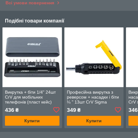
Всі умови повернення
Подібні товари компанії
Викрутка + біти 1/4" 24шт
Професійна викрутка з
Викр
CrV для мобільних
реверсом + насадки і біти
наса
телефонів (пласт кейс)
¼ " 13шт CrV Sigma
CrV 
SIGMA (4003251)
(4001931)
436
349
346
₴
₴
Купити
Купити