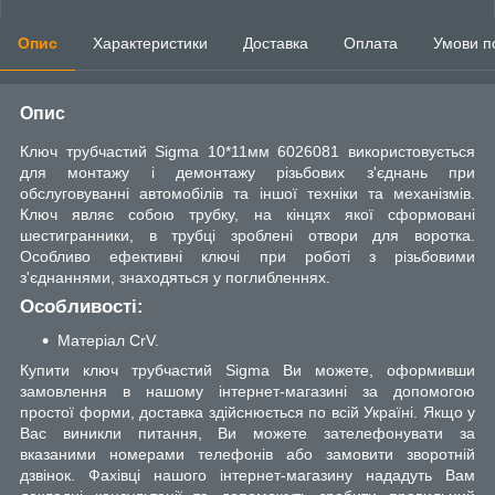
Опис
Характеристики
Доставка
Оплата
Умови п
Опис
Ключ трубчастий Sigma 10*11мм 6026081 використовується
для монтажу і демонтажу різьбових з'єднань при
обслуговуванні автомобілів та іншої техніки та механізмів.
Ключ являє собою трубку, на кінцях якої сформовані
шестигранники, в трубці зроблені отвори для воротка.
Особливо ефективні ключі при роботі з різьбовими
з'єднаннями, знаходяться у поглибленнях.
Особливості:
Матеріал CrV.
Купити ключ трубчастий Sigma Ви можете, оформивши
замовлення в нашому інтернет-магазині за допомогою
простої форми, доставка здійснюється по всій Україні. Якщо у
Вас виникли питання, Ви можете зателефонувати за
вказаними номерами телефонів або замовити зворотній
дзвінок. Фахівці нашого інтернет-магазину нададуть Вам