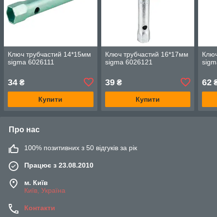
Ключ трубчастий 14*15мм
Ключ трубчастий 16*17мм
Ключ
sigma 6026111
sigma 6026121
sigm
34
39
62
₴
₴
Купити
Купити
Про нас
100% позитивних з 50 відгуків за рік
Працює з 23.08.2010
м. Київ
Київ, Україна
Контакти