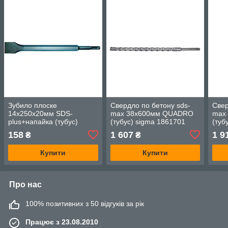
Зубило плоске
Свердло по бетону sds-
Свер
14х250х20мм SDS-
max 38х600мм QUADRO
max
plus+напайка (тубус)
(тубус) sigma 1861701
(туб
sigma 1800131
158
1 607
1 9
₴
₴
Купити
Купити
Про нас
100% позитивних з 50 відгуків за рік
Працює з 23.08.2010