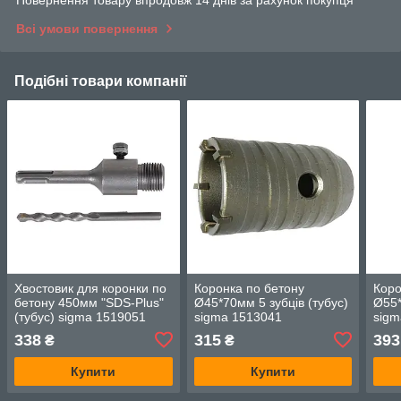
Повернення товару впродовж 14 днів за рахунок покупця
Всі умови повернення
Подібні товари компанії
Хвостовик для коронки по
Коронка по бетону
Коро
бетону 450мм "SDS-Plus"
Ø45*70мм 5 зубців (тубус)
Ø55*
(тубус) sigma 1519051
sigma 1513041
sigm
338
315
393
₴
₴
Купити
Купити