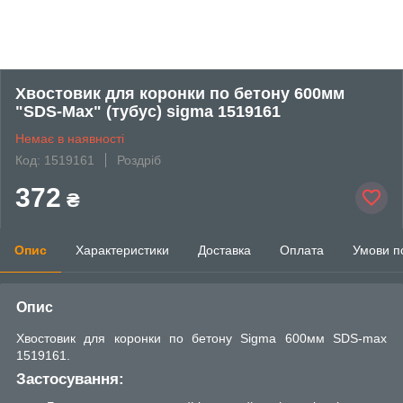
Хвостовик для коронки по бетону 600мм
"SDS-Max" (тубус) sigma 1519161
Немає в наявності
Код: 1519161
Роздріб
372
₴
Опис
Характеристики
Доставка
Оплата
Умови п
Опис
Хвостовик для коронки по бетону Sigma 600мм SDS-max
1519161.
Застосування: