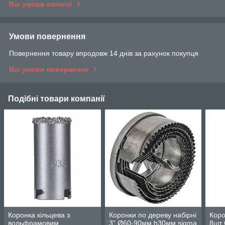
Всі умови оплати
Умови повернення
Повернення товару впродовж 14 днів за рахунок покупця
Всі умови повернення
Подібні товари компанії
Коронка кільцева з
Коронки по дереву набірні
Коро
вольфрамовим
3" Ø60-90мм һ30мм sigma
8шт 