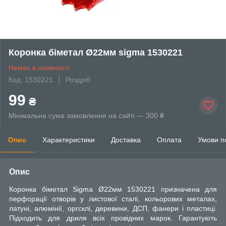
Коронка біметал Ø22мм sigma 1530221
Немає в наявності
Код: 1530221
Роздріб
99
₴
Мінімальна сума замовлення на сайті — 300 ₴
Опис
Характеристики
Доставка
Оплата
Умови п
Опис
Коронка біметал Sigma Ø22мм 1530221 призначена для
перфорації отворів у листової сталі, кольорових металах,
латуні, алюмінії, оргсклі, деревини, ДСП, фанери і пластиці.
Підходить для дриля всіх провідних марок. Гарантують