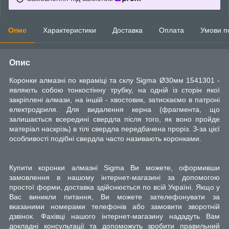
Опис
Характеристики
Доставка
Оплата
Умови п
Опис
Коронки алмазні по кераміці та склу Sigma Ø30мм 1541301 -
являють собою тонкостінну трубку, на одній із сторін якої
закріплені алмази, на іншій - хвостовик, затискаємо в патроні
електродриля. Для видалення керна (фрагмента, що
залишається всередині свердла після того, як воно пройде
матеріал наскрізь) в тілі свердла передбачена проріз. З-за цієї
особливості подібні свердла часто називають коронками.
Купити коронки алмазні Sigma Ви можете, оформивши
замовлення в нашому інтернет-магазині за допомогою
простої форми, доставка здійснюється по всій Україні. Якщо у
Вас виникли питання, Ви можете зателефонувати за
вказаними номерами телефонів або замовити зворотній
дзвінок. Фахівці нашого інтернет-магазину нададуть Вам
докладні консультації та допоможуть зробити правильний