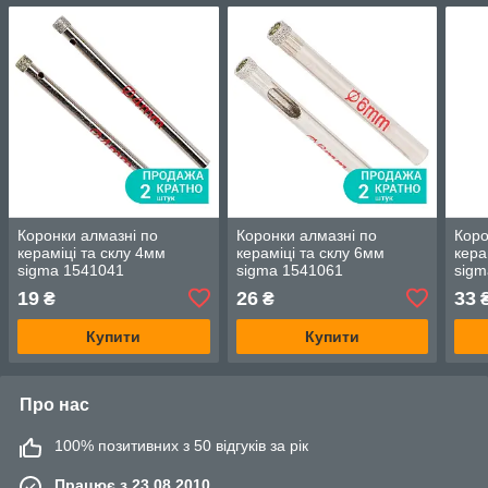
Коронки алмазні по
Коронки алмазні по
Коро
кераміці та склу 4мм
кераміці та склу 6мм
кера
sigma 1541041
sigma 1541061
sigm
19
26
33
₴
₴
Купити
Купити
Про нас
100% позитивних з 50 відгуків за рік
Працює з 23.08.2010