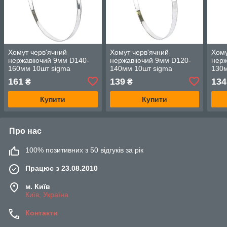
Хомут черв'ячний
Хомут черв'ячний
Хому
нержавіючий 9мм D140-
нержавіючий 9мм D120-
нерж
160мм 10шт sigma
140мм 10шт sigma
130м
2510221
2510201
251
161
139
134
₴
₴
Купити
Купити
Про нас
100% позитивних з 50 відгуків за рік
Працює з 23.08.2010
м. Київ
Київ, Україна
Контакти