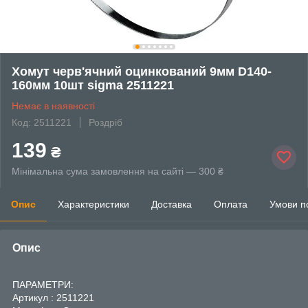
Хомут черв'ячний оцинкований 9мм D140-
160мм 10шт sigma 2511221
Немає в наявності
Код: 2511221
Роздріб
139
₴
Мінімальна сума замовлення на сайті — 300 ₴
Опис
Характеристики
Доставка
Оплата
Умови п
Опис
ПАРАМЕТРИ:
Артикул : 2511221