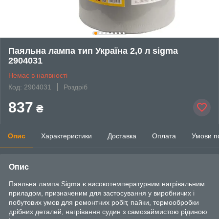
Паяльна лампа тип Україна 2,0 л sigma
2904031
Немає в наявності
Код: 2904031
Роздріб
837
₴
Опис
Характеристики
Доставка
Оплата
Умови п
Опис
Паяльна лампа Sigma є високотемпературним нагрівальним
приладом, призначеним для застосування у виробничих і
побутових умов для ремонтних робіт, пайки, термообробки
дрібних деталей, нагрівання судин з самозаймистою рідиною