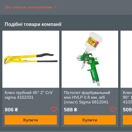
Всі умови повернення
Подібні товари компанії
Ключ трубний 45° 2" CrV
Пістолет фарбувальний
Ключ
sigma 4102331
міні HVLP 0.8 мм, в/б
90° 
(пласт) Sigma 6812041
410
806
588
509
₴
₴
Купити
Купити