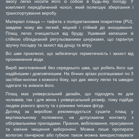
змогу легко носити його із собою в будь-яку погоду. У
комплекті передбачений чохол, який полегшує зберігання і
транспортування виробу.
Матеріал плаща — тафета з поліуретановим покриттям (PU),
завдяки чому він легкий, міцний і стійкий до зношування.
Плащ легко очищається від бруду. Ушивний капюшон зі
стійкою обладнаний регульованими шнурками, що гарантує
зручну посадку та захист від дощу та вітру.
Всі шви проклеєні, що забезпечує герметичність і захист від
проникнення води.
Виріб виготовлений без середнього шва, що робить його ще
надійнішим і довговічнішим. На бічних зрізах розташовані по 3
застібки-кнопки з кожного боку, що дає змогу легко та швидко
одягати та знімати його.
Плащ має універсальний дизайн, що підходить як для
чоловіків, так і для жінок і універсальний розмір, тому підійде
людям різного зросту та з різними типами фігур.
Догляд за виробом: рекомендується сушити плащ у
вертикальному положенні, не допускаючи контакту з
обігрівальними приладами. Прання, вибілювання, прасування
та хімічне чищення заборонені. Можна лише протирати
вологою ганчіркою або губкою також можна використовувати