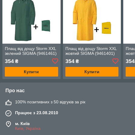
Плащ від дощу Storm XXL
Плащ від дощу Storm XXL
Плащ
зелений SIGMA (9461461)
жовтий SIGMA (9461401)
жовт
354
354
354
₴
₴
Купити
Купити
Про нас
100% позитивних з 50 відгуків за рік
Працює з 23.08.2010
м. Київ
Київ, Україна