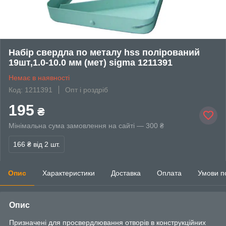
Набір свердла по металу hss полірований
19шт,1.0-10.0 мм (мет) sigma 1211391
Немає в наявності
Код: 1211391
Опт і роздріб
195
₴
Мінімальна сума замовлення на сайті — 300 ₴
166 ₴
від 2 шт.
Опис
Характеристики
Доставка
Оплата
Умови п
Опис
Призначені для просвердлювання отворів в конструкційних