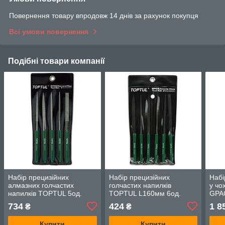
Повернення товару впродовж 14 днів за рахунок покупця
Всі умови повернення
Подібні товари компанії
Набір прецизійних
Набір прецизійних
Набі
алмазних голчастих
голчастих напилків
у чо
напилків TOPTUL 5од.
TOPTUL L160мм 6од.
GPA
GNBA0501
GNBA0601
734
424
1 8
₴
₴
Купити
Купити