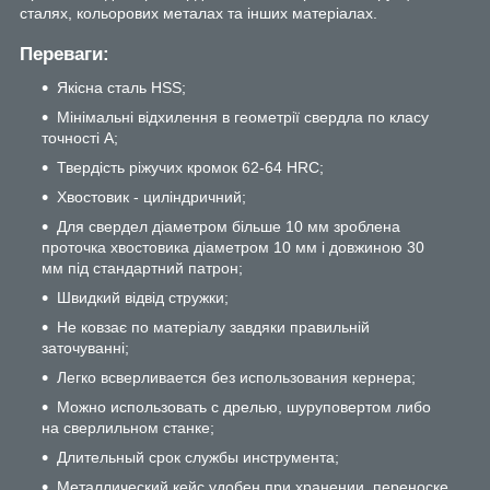
сталях, кольорових металах та інших матеріалах.
Переваги:
Якісна сталь HSS;
Мінімальні відхилення в геометрії свердла по класу
точності А;
Твердість ріжучих кромок 62-64 HRC;
Хвостовик - циліндричний;
Для свердел діаметром більше 10 мм зроблена
проточка хвостовика діаметром 10 мм і довжиною 30
мм під стандартний патрон;
Швидкий відвід стружки;
Не ковзає по матеріалу завдяки правильній
заточуванні;
Легко всверливается без использования кернера;
Можно использовать с дрелью, шуруповертом либо
на сверлильном станке;
Длительный срок службы инструмента;
Металлический кейс удобен при хранении, переноске