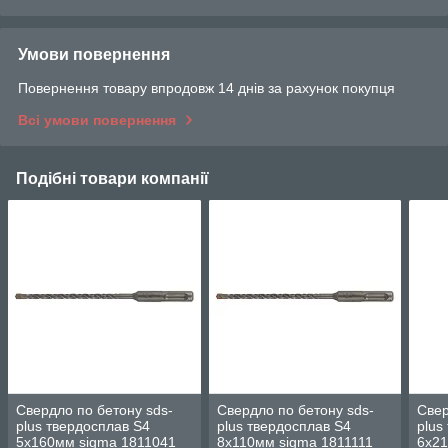
Умови повернення
Повернення товару впродовж 14 днів за рахунок покупця
Всі умови повернення
Подібні товари компанії
Свердло по бетону sds-
Свердло по бетону sds-
Свер
plus твердосплав S4
plus твердосплав S4
plus
5х160мм sigma 1811041
8х110мм sigma 1811111
6х21