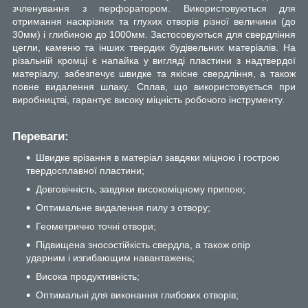
зчленування з перфоратором. Використовуються для
отримання наскрізних та глухих отворів різної величини (до
30мм) і глибиною до 1000мм. Застосовуються для свердління
цегли, каменю та інших твердих будівельних матеріалів. На
різальній кромці є напайка у вигляді пластини з надтвердої
матеріалу, забезпечує швидке та якісне свердління, а також
повне видалення шлаку. Сплав, що використовується при
виробництві, гарантує високу міцність робочого інструменту.
Переваги:
Швидке врізання в матеріал завдяки міцною і гострою
твердосплавної пластини;
Довговічність, завдяки високоміцному припою;
Оптимальне видалення пилу з отвору;
Геометрично точні отвори;
Підвищена зносостійкість свердла, а також опір
ударним і изгибающим навантажень;
Висока продуктивність;
Оптимальні для виконання глибоких отворів;