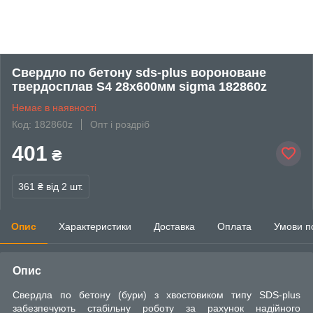
Свердло по бетону sds-plus вороноване
твердосплав S4 28х600мм sigma 182860z
Немає в наявності
Код: 182860z
Опт і роздріб
401
₴
361 ₴
від 2 шт.
Опис
Характеристики
Доставка
Оплата
Умови п
Опис
Свердла по бетону (бури) з хвостовиком типу SDS-plus
забезпечують стабільну роботу за рахунок надійного