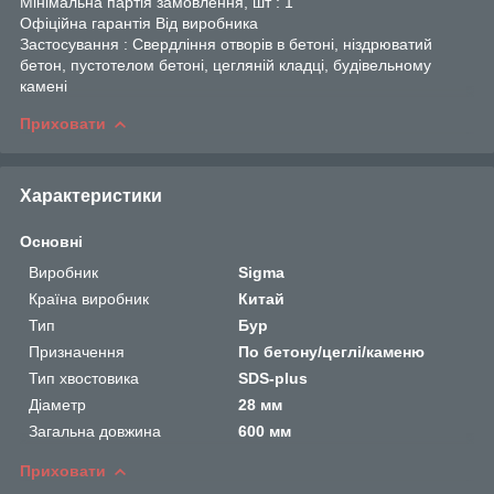
Мінімальна партія замовлення, шт : 1
Офіційна гарантія Від виробника
Застосування : Свердління отворів в бетоні, ніздрюватий
бетон, пустотелом бетоні, цегляній кладці, будівельному
камені
Приховати
Характеристики
Основні
Виробник
Sigma
Країна виробник
Китай
Тип
Бур
Призначення
По бетону/цеглі/каменю
Тип хвостовика
SDS-plus
Діаметр
28 мм
Загальна довжина
600 мм
Приховати