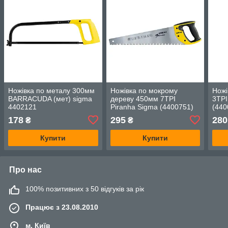
Ножівка по металу 300мм
Ножівка по мокрому
Ножі
BARRACUDA (мет) sigma
дереву 450мм 7TPI
3TPI
4402121
Piranha Sigma (4400751)
(440
178
295
280
₴
₴
Купити
Купити
Про нас
100% позитивних з 50 відгуків за рік
Працює з 23.08.2010
м. Київ