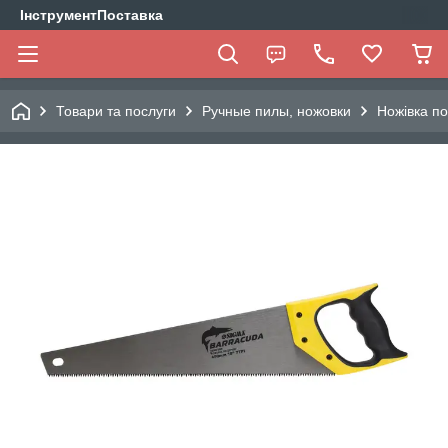
ІнструментПоставка
Товари та послуги
Ручные пилы, ножовки
Ножівка п