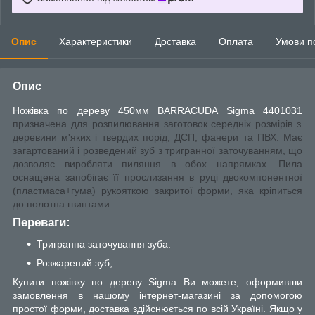
Опис
Характеристики
Доставка
Оплата
Умови п
Опис
Ножівка по дереву 450мм BARRACUDA Sigma 4401031
призначена для розпилювання заготовок середніх розмірів з
деревини м'яких і твердих порід, ДСП, фанери та ПВХ. Має
загартований і розведений зуб з тригранної заточуванням, що
дозволяє виробляти пиляння в обох напрямках. Пила
оснащена запобігає її прослизання в руці двокомпонентної
(пластмаса+гума) рукояткою закритої форми, яка кріпиться
до полотна гвинтами.
Переваги:
Тригранна заточування зуба.
Розжарений зуб;
Купити ножівку по дереву Sigma Ви можете, оформивши
замовлення в нашому інтернет-магазині за допомогою
простої форми, доставка здійснюється по всій Україні. Якщо у