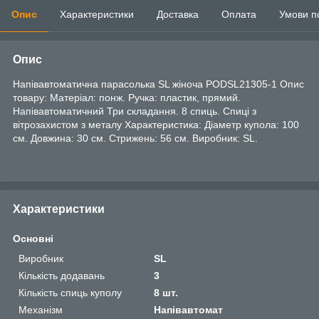
Опис
Характеристики
Доставка
Оплата
Умови п
Опис
Напівавтоматична парасолька SL жіноча PODSL21305-1 Опис
товару: Матеріал: понж. Ручка: пластик, прямий.
Напівавтоматичний Три складання. 8 спиць. Спиці з
вітрозахистом з металу Характеристика: Діаметр купола: 100
см. Довжина: 30 см. Стрижень: 56 см. Виробник: SL.
Характеристики
Основні
Виробник
SL
Кількість додавань
3
Кількість спиць куполу
8 шт.
Механізм
Напівавтомат