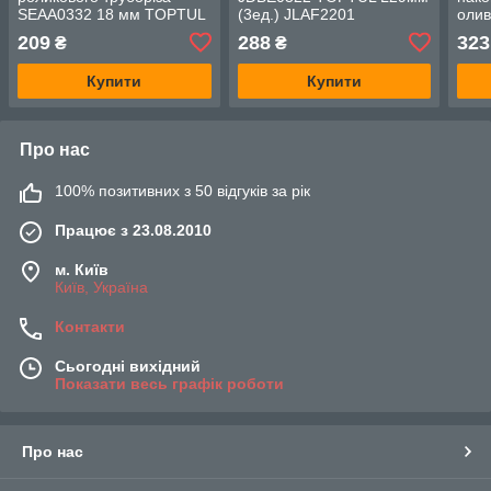
SEAA0332 18 мм TOPTUL
(3ед.) JLAF2201
олив
SLAC1818
TOP
209
288
323
₴
₴
Купити
Купити
Про нас
100% позитивних з 50 відгуків за рік
Працює з 23.08.2010
м. Київ
Київ, Україна
Контакти
Сьогодні вихідний
Показати весь графік роботи
Про нас