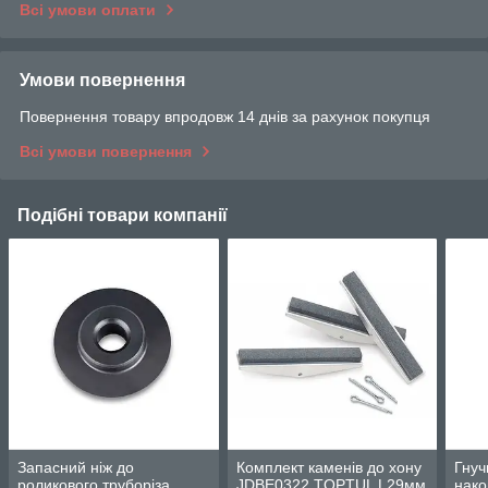
Всі умови оплати
Умови повернення
Повернення товару впродовж 14 днів за рахунок покупця
Всі умови повернення
Подібні товари компанії
Запасний ніж до
Комплект каменів до хону
Гнуч
роликового труборіза
JDBE0322 TOPTUL L29мм
нако